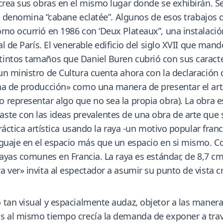
crea sus obras en el mismo lugar donde se exhibirán. Se
as denomina “cabane eclatée”. Algunos de esos trabajos d
omo ocurrió en 1986 con ‘Deux Plateaux”, una instalaci
l de París. El venerable edificio del siglo XVII que mand
intos tamaños que Daniel Buren cubrió con sus caracter
un ministro de Cultura cuenta ahora con la declaració
a de producción» como una manera de presentar el arte y
representar algo que no sea la propia obra). La obra es
te con las ideas prevalentes de una obra de arte que se
práctica artística usando la raya -un motivo popular fra
nguaje en el espacio más que un espacio en si mismo. C
 rayas comunes en Francia. La raya es estándar, de 8,7 
 ver» invita al espectador a asumir su punto de vista cr
tan visual y espacialmente audaz, objetor a las maneras
s al mismo tiempo crecía la demanda de exponer a travé