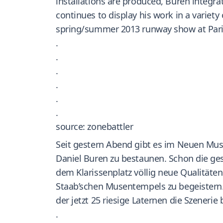
installations are produced, Buren integra
continues to display his work in a variety
spring/summer 2013 runway show at Pari
.
.
.
.
.
.
source: zonebattler
Seit gestern Abend gibt es im Neuen Mus
Daniel Buren zu bestaunen. Schon die ges
dem Klarissenplatz völlig neue Qualitäten
Staab’schen Musentempels zu begeistern.
der jetzt 25 riesige Laternen die Szenerie
.