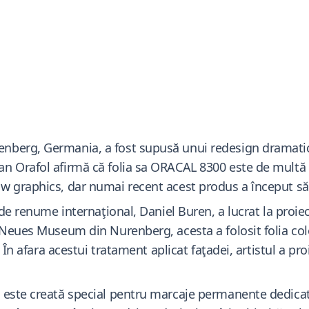
erg, Germania, a fost supusă unui redesign dramatic şi 
n Orafol afirmă că folia sa ORACAL 8300 este de multă 
 graphics, dar numai recent acest produs a început să fi
 de renume internaţional, Daniel Buren, a lucrat la proie
 Neues Museum din Nurenberg, acesta a folosit folia col
. În afara acestui tratament aplicat faţadei, artistul a pr
 este creată special pentru marcaje permanente dedicat