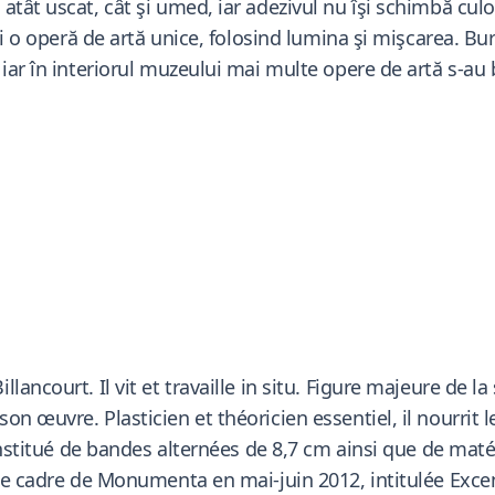
tât uscat, cât şi umed, iar adezivul nu îşi schimbă culoar
i o operă de artă unice, folosind lumina şi mişcarea. Bure
iar în interiorul muzeului mai multe opere de artă s-au 
ancourt. Il vit et travaille in situ. Figure majeure de la
n œuvre. Plasticien et théoricien essentiel, il nourrit 
constitué de bandes alternées de 8,7 cm ainsi que de mat
le cadre de Monumenta en mai-juin 2012, intitulée Excent