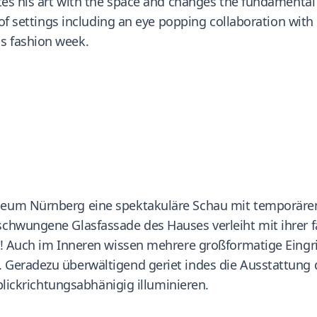
tes his art with the space and changes the fundamental 
 of settings including an eye popping collaboration with
s fashion week.
eum Nürnberg eine spektakuläre Schau mit temporären 
chwungene Glasfassade des Hauses verleiht mit ihrer f
! Auch im Inneren wissen mehrere großformatige Eingriff
 Geradezu überwältigend geriet indes die Ausstattung 
 blickrichtungsabhänigig illuminieren.