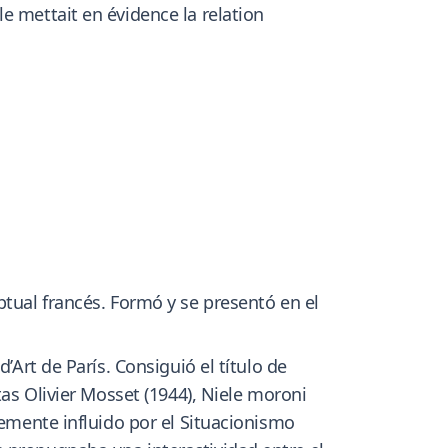
e mettait en évidence la relation
ptual francés. Formó y se presentó en el
’Art de París. Consiguió el título de
tas Olivier Mosset (1944), Niele moroni
temente influido por el Situacionismo