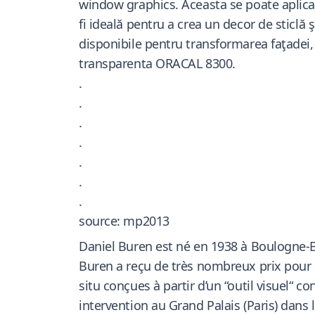
window graphics. Aceasta se poate aplica a
fi ideală pentru a crea un decor de sticlă ş
disponibile pentru transformarea faţadei, 
transparenta ORACAL 8300.
.
.
.
.
.
.
.
source: mp2013
Daniel Buren est né en 1938 à Boulogne-Bill
Buren a reçu de très nombreux prix pour so
situ conçues à partir d’un “outil visuel“ 
intervention au Grand Palais (Paris) dans 