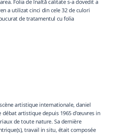
ea. Folia de înaltă calitate s-a dovedit a
n a utilizat cinci din cele 32 de culori
bucurat de tratamentul cu folia
 scène artistique internationale, daniel
le débat artistique depuis 1965 d’œuvres in
ériaux de toute nature. Sa dernière
rique(s), travail in situ, était composée