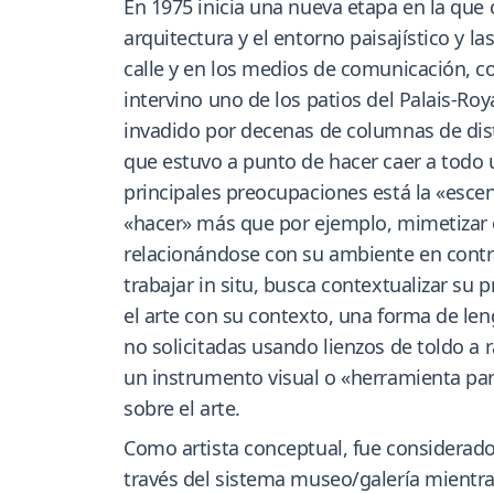
En 1975 inicia una nueva etapa en la que 
arquitectura y el entorno paisajístico y l
calle y en los medios de comunicación, c
intervino uno de los patios del Palais-Roya
invadido por decenas de columnas de dist
que estuvo a punto de hacer caer a todo 
principales preocupaciones está la «escen
«hacer» más que por ejemplo, mimetizar o 
relacionándose con su ambiente en contras
trabajar in situ, busca contextualizar su 
el arte con su contexto, una forma de le
no solicitadas usando lienzos de toldo a
un instrumento visual o «herramienta para
sobre el arte.
Como artista conceptual, fue considerado 
través del sistema museo/galería mientra