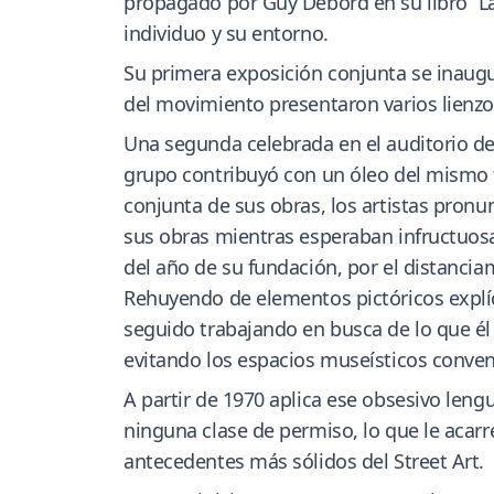
propagado por Guy Debord en su libro “La
individuo y su entorno.
Su primera exposición conjunta se inaugur
del movimiento presentaron varios lienzo
Una segunda celebrada en el auditorio del
grupo contribuyó con un óleo del mismo f
conjunta de sus obras, los artistas pronu
sus obras mientras esperaban infructuosam
del año de su fundación, por el distancia
Rehuyendo de elementos pictóricos explíci
seguido trabajando en busca de lo que él 
evitando los espacios museísticos conven
A partir de 1970 aplica ese obsesivo leng
ninguna clase de permiso, lo que le acar
antecedentes más sólidos del Street Art.