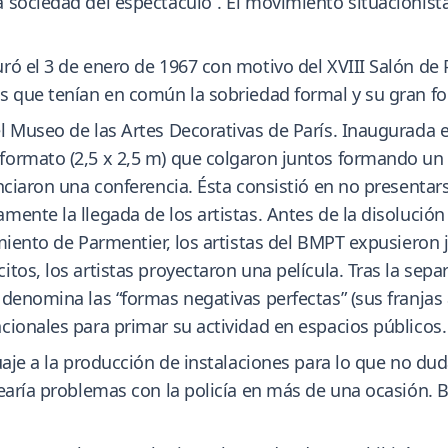
 sociedad del espectáculo”. El movimiento situacionist
ó el 3 de enero de 1967 con motivo del XVIII Salón de Pi
s que tenían en común la sobriedad formal y su gran f
 Museo de las Artes Decorativas de París. Inaugurada el 
ormato (2,5 x 2,5 m) que colgaron juntos formando un 
nciaron una conferencia. Ésta consistió en no presentars
ente la llegada de los artistas. Antes de la disolución
miento de Parmentier, los artistas del BMPT expusieron j
tos, los artistas proyectaron una película. Tras la sep
denomina las “formas negativas perfectas” (sus franjas a
cionales para primar su actividad en espacios públicos.
uaje a la producción de instalaciones para lo que no dud
rearía problemas con la policía en más de una ocasión. 