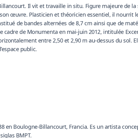
ancourt. Il vit et travaille in situ. Figure majeure de la
n œuvre. Plasticien et théoricien essentiel, il nourrit 
constitué de bandes alternées de 8,7 cm ainsi que de mat
le cadre de Monumenta en mai-juin 2012, intitulée Excent
izontalement entre 2,50 et 2,90 m au-dessus du sol. Ell
 l’espace public.
8 en Boulogne-Billancourt, Francia. Es un artista conce
 siglas BMPT.