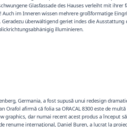
chwungene Glasfassade des Hauses verleiht mit ihrer f
! Auch im Inneren wissen mehrere großformatige Eingriff
 Geradezu überwältigend geriet indes die Ausstattung 
 blickrichtungsabhänigig illuminieren.
erg, Germania, a fost supusă unui redesign dramatic şi 
n Orafol afirmă că folia sa ORACAL 8300 este de multă 
 graphics, dar numai recent acest produs a început să fi
 de renume internaţional, Daniel Buren, a lucrat la proie