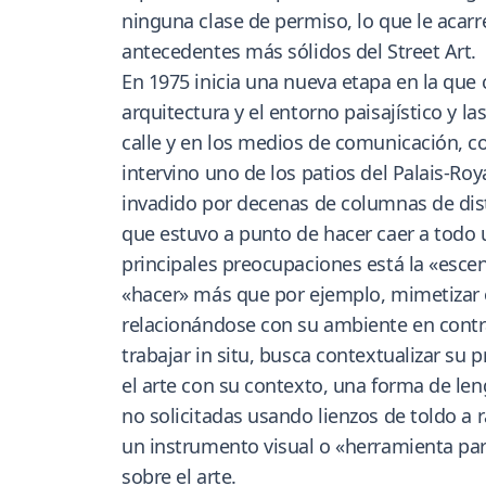
ninguna clase de permiso, lo que le acar
antecedentes más sólidos del Street Art.
En 1975 inicia una nueva etapa en la que 
arquitectura y el entorno paisajístico y l
calle y en los medios de comunicación, c
intervino uno de los patios del Palais-Roya
invadido por decenas de columnas de dist
que estuvo a punto de hacer caer a todo 
principales preocupaciones está la «escen
«hacer» más que por ejemplo, mimetizar o 
relacionándose con su ambiente en contras
trabajar in situ, busca contextualizar su 
el arte con su contexto, una forma de le
no solicitadas usando lienzos de toldo a
un instrumento visual o «herramienta para
sobre el arte.