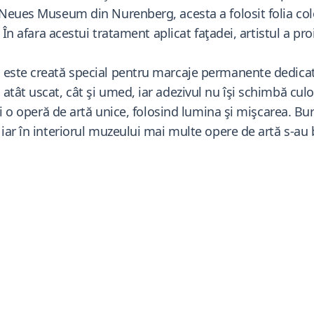
 Neues Museum din Nurenberg, acesta a folosit folia col
. În afara acestui tratament aplicat faţadei, artistul a pr
 este creată special pentru marcaje permanente dedicat
tât uscat, cât şi umed, iar adezivul nu îşi schimbă culoar
i o operă de artă unice, folosind lumina şi mişcarea. Bure
iar în interiorul muzeului mai multe opere de artă s-au 