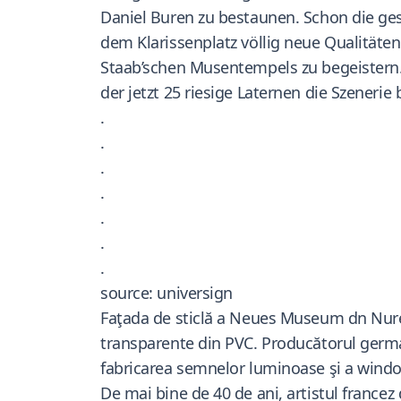
Daniel Buren zu bestaunen. Schon die ges
dem Klarissenplatz völlig neue Qualitäten
Staab’schen Musentempels zu begeistern.
der jetzt 25 riesige Laternen die Szenerie
.
.
.
.
.
.
.
source: universign
Faţada de sticlă a Neues Museum dn Nurenb
transparente din PVC. Producătorul germa
fabricarea semnelor luminoase şi a window
De mai bine de 40 de ani, artistul francez