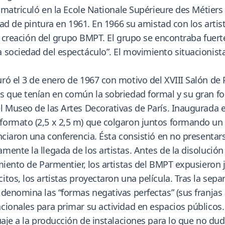
 matriculó en la Ecole Nationale Supérieure des Métiers d
dad de pintura en 1961. En 1966 su amistad con los artis
 la creación del grupo BMPT. El grupo se encontraba fuer
 sociedad del espectáculo”. El movimiento situacionist
ó el 3 de enero de 1967 con motivo del XVIII Salón de Pi
s que tenían en común la sobriedad formal y su gran f
 Museo de las Artes Decorativas de París. Inaugurada el 
ormato (2,5 x 2,5 m) que colgaron juntos formando un 
nciaron una conferencia. Ésta consistió en no presentars
ente la llegada de los artistas. Antes de la disolución
miento de Parmentier, los artistas del BMPT expusieron j
tos, los artistas proyectaron una película. Tras la sep
denomina las “formas negativas perfectas” (sus franjas a
cionales para primar su actividad en espacios públicos.
uaje a la producción de instalaciones para lo que no dud