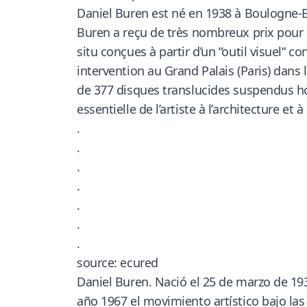
Daniel Buren est né en 1938 à Boulogne-Bill
Buren a reçu de très nombreux prix pour so
situ conçues à partir d’un “outil visuel“ 
intervention au Grand Palais (Paris) dans 
de 377 disques translucides suspendus hor
essentielle de l’artiste à l’architecture et à
.
.
.
.
.
.
.
source: ecured
Daniel Buren. Nació el 25 de marzo de 193
año 1967 el movimiento artístico bajo las