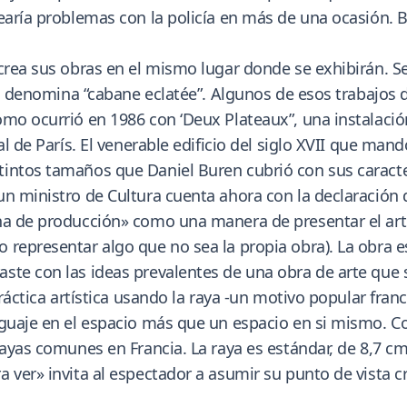
rearía problemas con la policía en más de una ocasión. 
crea sus obras en el mismo lugar donde se exhibirán. Se
as denomina “cabane eclatée”. Algunos de esos trabajos d
omo ocurrió en 1986 con ‘Deux Plateaux”, una instalaci
l de París. El venerable edificio del siglo XVII que mand
intos tamaños que Daniel Buren cubrió con sus caracter
un ministro de Cultura cuenta ahora con la declaració
a de producción» como una manera de presentar el arte y
representar algo que no sea la propia obra). La obra es
te con las ideas prevalentes de una obra de arte que se
práctica artística usando la raya -un motivo popular fra
nguaje en el espacio más que un espacio en si mismo. C
 rayas comunes en Francia. La raya es estándar, de 8,7 
 ver» invita al espectador a asumir su punto de vista cr