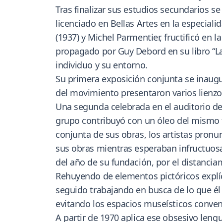
Tras finalizar sus estudios secundarios se
licenciado en Bellas Artes en la especiali
(1937) y Michel Parmentier, fructificó en
propagado por Guy Debord en su libro “La
individuo y su entorno.
Su primera exposición conjunta se inaugur
del movimiento presentaron varios lienzo
Una segunda celebrada en el auditorio del
grupo contribuyó con un óleo del mismo f
conjunta de sus obras, los artistas pronu
sus obras mientras esperaban infructuosam
del año de su fundación, por el distancia
Rehuyendo de elementos pictóricos explíci
seguido trabajando en busca de lo que él 
evitando los espacios museísticos conven
A partir de 1970 aplica ese obsesivo leng