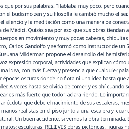
 que por sus palabras. “Hablaba muy poco, pero cuando 
n el budismo zen y su filosofía le cambió mucho el ser
 el silencio y la meditación como una manera de conec
a de Médici. Quizás sea por eso que sus obras tiendan a
 cuerpos en movimiento y muy pocas cabezas, chiquitas
tro, Carlos Gandolfo y se formó como instructor de un 
usuana Milderman propone el desarrollo del hemisferio 
a voz expresión corporal, actividades que explican cómo 
a idea, con más fuerza y presencia que cualquier palabra
r épocas oscuras donde no flota ni una idea hasta que a
aller. A veces hasta se olvida de comer, y es ahí cuando
rear es más fuerte que todo”, aclara riendo. Lo importan
omo anécdota que debe el nacimiento de sus escaleras,
manos realistas en el piso junto a una escalera y, cuand
tural. Un buen accidente, si vemos la obra terminada. 
rmatos: esculturas, RELIEVES obras pictóricas, figuras 