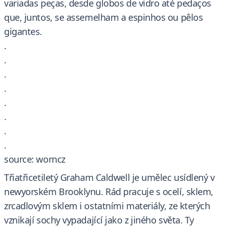
variadas peças, desde globos de vidro até pedaços
que, juntos, se assemelham a espinhos ou pêlos
gigantes.
.
.
.
.
.
.
.
.
source: worncz
Třiatřicetiletý Graham Caldwell je umělec usídlený v
newyorském Brooklynu. Rád pracuje s ocelí, sklem,
zrcadlovým sklem i ostatními materiály, ze kterých
vznikají sochy vypadající jako z jiného světa. Ty