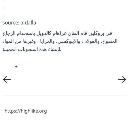
.
.
source: aldafla
في بروكلين قام الفنان غراهام كالدويل باستخدام الزجاج
المنفوخ، والفولاذ ، والايبوكسي، والمرايا ، وغيرها من المواد
لإنشاء هذه المنحوتات الجميلة.
+
https://highlike.org