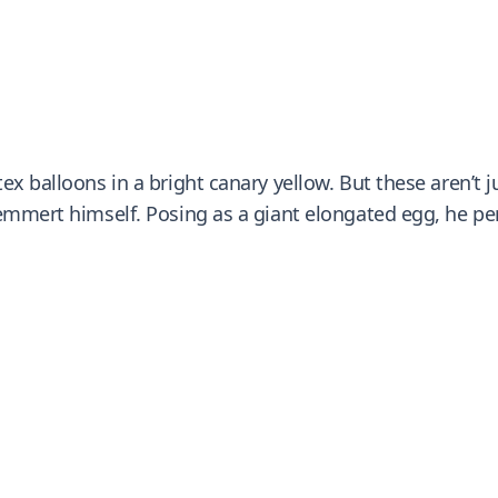
x balloons in a bright canary yellow. But these aren’t j
Hemmert himself. Posing as a giant elongated egg, he pe