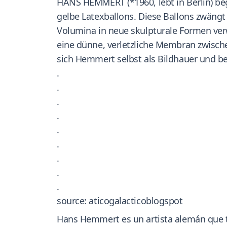
HANS HEMMERT (*1960, lebt in Berlin) beg
gelbe Latexballons. Diese Ballons zwäng
Volumina in neue skulpturale Formen verw
eine dünne, verletzliche Membran zwisc
sich Hemmert selbst als Bildhauer und beg
.
.
.
.
.
.
.
.
.
source: aticogalacticoblogspot
Hans Hemmert es un artista alemán que tra