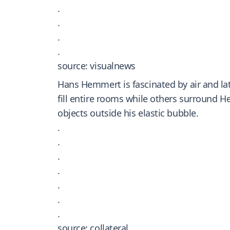
.
.
.
.
source: visualnews
Hans Hemmert is fascinated by air and late
fill entire rooms while others surround 
objects outside his elastic bubble.
.
.
.
.
.
.
.
source: collateral