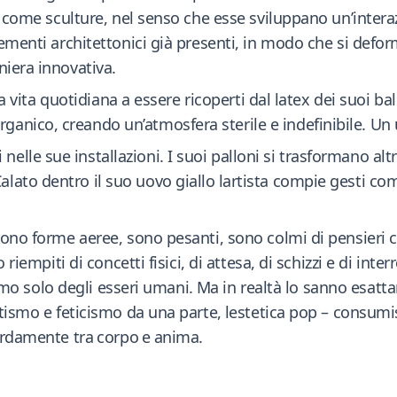
ri come sculture, nel senso che esse sviluppano un’intera
lementi architettonici già presenti, in modo che si deform
niera innovativa.
lla vita quotidiana a essere ricoperti dal latex dei suoi b
anico, creando un’atmosfera sterile e indefinibile. Un 
e sue installazioni. I suoi palloni si trasformano altre 
ato dentro il suo uovo giallo lartista compie gesti com
 sono forme aeree, sono pesanti, sono colmi di pensieri
 riempiti di concetti fisici, di attesa, di schizzi e di int
siamo solo degli esseri umani. Ma in realtà lo sanno esatta
tismo e feticismo da una parte, lestetica pop – consumis
damente tra corpo e anima.