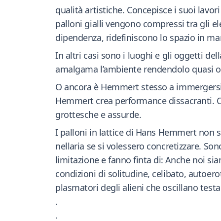
qualità artistiche. Concepisce i suoi lavo
palloni gialli vengono compressi tra gli e
dipendenza, ridefiniscono lo spazio in ma
In altri casi sono i luoghi e gli oggetti de
amalgama l’ambiente rendendolo quasi org
O ancora è Hemmert stesso a immergersi nell
Hemmert crea performance dissacranti. Cal
grottesche e assurde.
I palloni in lattice di Hans Hemmert non
nellaria se si volessero concretizzare. Sono
limitazione e fanno finta di: Anche noi 
condizioni di solitudine, celibato, autoero
plasmatori degli alieni che oscillano testar
.
.