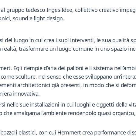
 gruppo tedesco Inges Idee, collettivo creativo impegn
onici, sound e light design.
 del luogo in cui crea i suoi interventi, le sua qualità spa
lla realtà, trasformare un luogo comune in uno spazio in
mert. Egli riempie d’aria dei palloni e li sistema nell’am
ri come sculture, nel senso che esse sviluppano un’intera
lementi architettonici già presenti, in modo che si deform
niera innovativa.
i nelle sue installazioni in cui luoghi e oggetti della vi
llo che amalgama l’ambiente rendendolo quasi organico,
in bozzoli elastici, con cui Hemmert crea performance diss