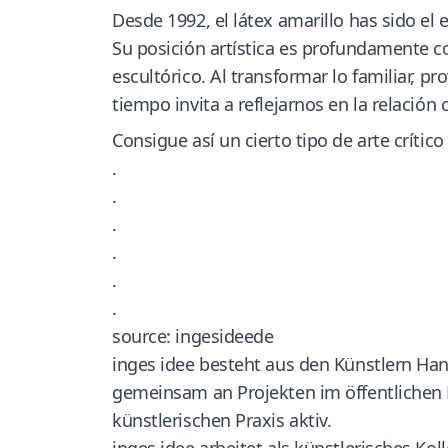
Desde 1992, el látex amarillo has sido el
Su posición artística es profundamente c
escultórico. Al transformar lo familiar, 
tiempo invita a reflejarnos en la relación
Consigue así un cierto tipo de arte críti
.
.
.
.
.
.
source: ingesideede
inges idee besteht aus den Künstlern Han
gemeinsam an Projekten im öffentlichen R
künstlerischen Praxis aktiv.