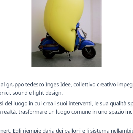
 gruppo tedesco Inges Idee, collettivo creativo impegn
onici, sound e light design.
 del luogo in cui crea i suoi interventi, le sua qualità spa
lla realtà, trasformare un luogo comune in uno spazio in
mert. Egli riempie daria dei palloni e li sistema nellam