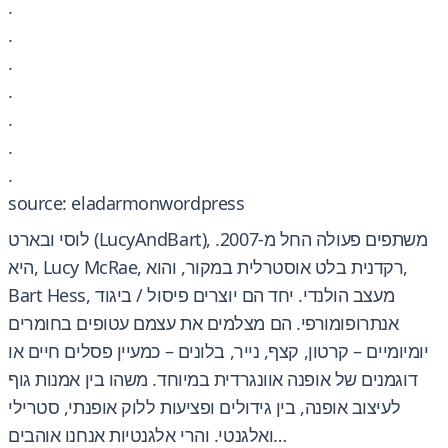
.
.
.
.
.
.
.
source: eladarmonwordpress
לוסי ובארט (LucyAndBart), משתפים פעולה החל מ-2007.
היא, Lucy McRae, רקדנית בלט אוסטרלית במקור, והוא,
Bart Hess, מעצב הולנדי. יחד הם יוצרים פיסול / ביגוד
אנתרופומורפי. הם מצלמים את עצמם עטופים בחומרים
יומיומיים – קרטון, קצף, נייר, בלונים – כמעיין פסלים חיים או
דוגמנים של אופנה אוונגרדית במיוחד. משהו בין אמנות גוף
לעיצוב אופנה, בין גידולים ופציעות ללוק אופנתי, סטרילי
ואלגנטי. והרי אלגנטיות אנחנו אוהבים…