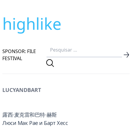
highlike
SPONSOR: FILE
FESTIVAL
LUCYANDBART
露西·麦克雷和巴特·赫斯
Люси Мак Рае и Барт Хесс