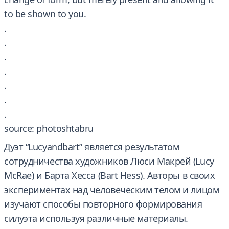
to be shown to you.
.
.
.
.
.
.
.
source: photoshtabru
Дуэт “Lucyandbart” является результатом
сотрудничества художников Люси Макрей (Lucy
McRae) и Барта Хесса (Bart Hess). Авторы в своих
экспериментах над человеческим телом и лицом
изучают способы повторного формирования
силуэта используя различные материалы.