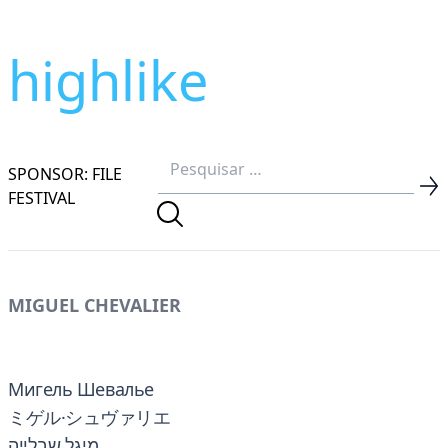
highlike
SPONSOR: FILE
FESTIVAL
MIGUEL CHEVALIER
Мигель Шевалье
ミゲル·シュヴァリエ
מיגל שבלייה