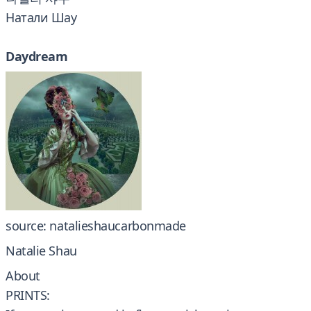
Натали Шау
Daydream
source: natalieshaucarbonmade
Natalie Shau
About
PRINTS: