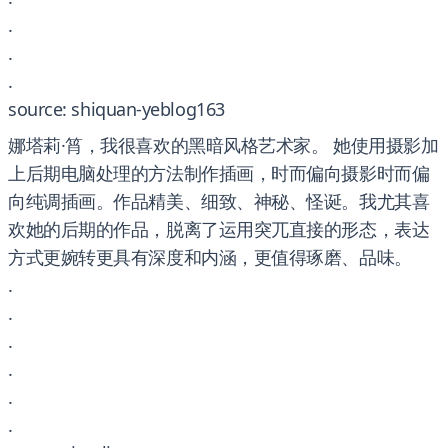
.
.
.
source: shiquan-yeblog163
娜塔莉·筲，我很喜欢的黑暗风格艺术家。 她使用摄影加
上后期电脑处理的方法制作插画，时而偏向摄影时而偏
向纯调插画。作品精美、细致、神秘、怪诞。我尤其喜
欢她的后期的作品，脱离了运用突兀直接的形态，表达
方式更婉转更具有深度和内涵，更值得琢磨、品味。
.
.
.
.
.
.