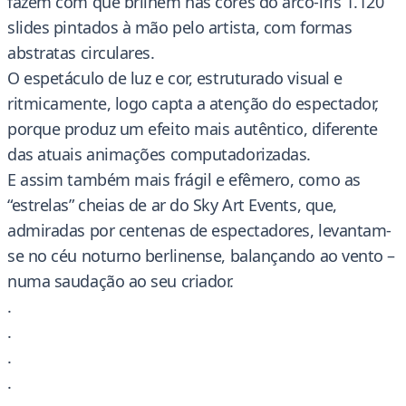
fazem com que brilhem nas cores do arco-íris 1.120
slides pintados à mão pelo artista, com formas
abstratas circulares.
O espetáculo de luz e cor, estruturado visual e
ritmicamente, logo capta a atenção do espectador,
porque produz um efeito mais autêntico, diferente
das atuais animações computadorizadas.
E assim também mais frágil e efêmero, como as
“estrelas” cheias de ar do Sky Art Events, que,
admiradas por centenas de espectadores, levantam-
se no céu noturno berlinense, balançando ao vento –
numa saudação ao seu criador.
.
.
.
.