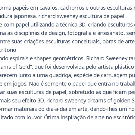
forma papéis em cavalos, cachorros e outras esculturas
radura japonesa. richard sweeney escultura de papel
 com papel utilizando a técnica 3D, criando esculturas
a as disciplinas de design, fotografia e artesanato, s
 entre suas criações esculturas conceituais, obras de a
ritorio
izando espirais e shapes geométricos, Richard Sweeney 
eams of Gold”, que foi desenvolvida pelo artista plás
parecem junto a uma quadriga, espécie de carruagem pu
 em jogos. Não é somente o papel que entra no trabalh
urar suas esculturas de papel, sobretudo as que ficam p
 mais seu efeito 3D. richard sweeney dreams of golden
formar materiais do dia-a-dia em arte, dando-lhes um no
tado com louvor. Ótima inspiração de arte no escritóri