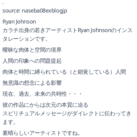
.
source: naseba08exblogjp
Ryan Johnson
カラチ出身の若きアーティストRyan Johnsonのインス
タレーションです。
曖昧な肉体と空間の境界
人間の印象への問題提起
肉体と時間に縛られている（と錯覚している）人間
無意識の想念による影響
現在、過去、未来の共時性・・・
彼の作品にからは次元の本質に迫る
スピリチュアルメッセージがダイレクトに伝わってき
ます。
素晴らしいアーティストですね。