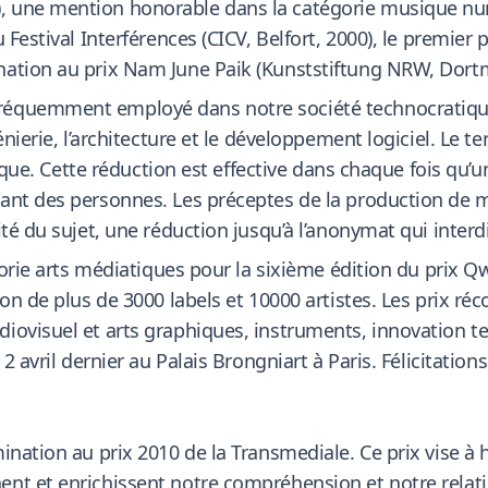
 une mention honorable dans la catégorie musique numé
 Festival Interférences (CICV, Belfort, 2000), le premier
nation au prix Nam June Paik (Kunststiftung NRW, Dort
réquemment employé dans notre société technocratique
énierie, l’architecture et le développement logiciel. Le 
érique. Cette réduction est effective dans chaque fois qu
ant des personnes. Les préceptes de la production de m
é du sujet, une réduction jusqu’à l’anonymat qui interdit 
gorie arts médiatiques pour la sixième édition du prix Q
on de plus de 3000 labels et 10000 artistes. Les prix ré
iovisuel et arts graphiques, instruments, innovation t
2 avril dernier au Palais Brongniart à Paris. Félicitatio
ination au prix 2010 de la Transmediale. Ce prix vise à 
ent et enrichissent notre compréhension et notre rela