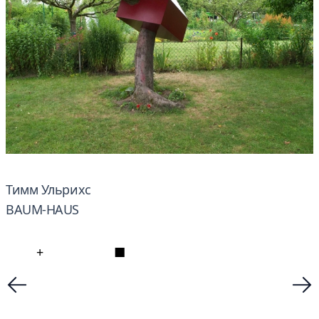
Тимм Ульрихс
BAUM-HAUS
+
■