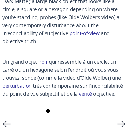
Dark Matter, a large black object that looks like a
circle, a square or a hexagon depending on where
you’re standing, probes (like Olde Wolber’s video) a
very contemporary disturbance about the
irreconcilability of subjective
point-of-view
and
objective truth.
.
Un grand objet
noir
qui ressemble à un cercle, un
carré ou un hexagone selon l’endroit où vous vous
trouvez, sonde (comme la vidéo d’Olde Wolber) une
perturbation
très contemporaine sur l’inconcilabilité
du point de vue subjectif et de la
vérité
objective.
+
●