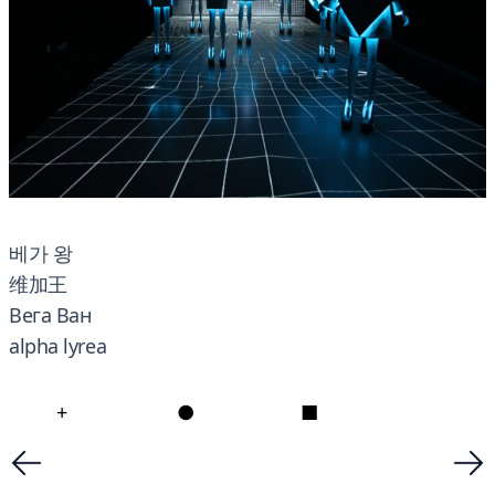
베가 왕
维加王
Вега Ван
alpha lyrea
+
●
■