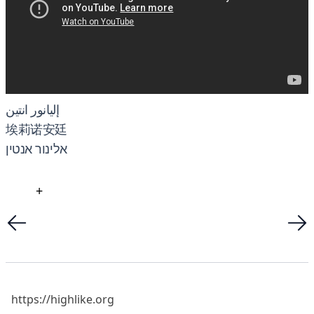
إليانور انتين
埃莉诺安廷
אלינור אנטין
+
https://highlike.org