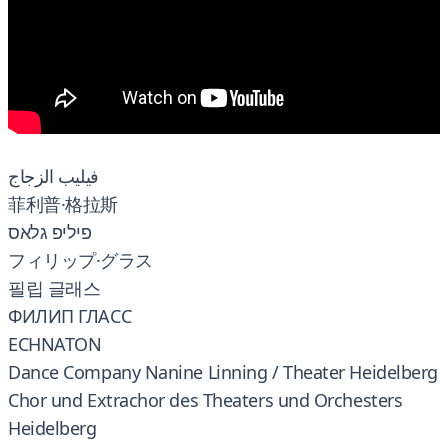
فيليب الزجاج
菲利普·格拉斯
פיליפ גלאס
フィリップ·グラス
필립 글래스
ФИЛИП ГЛАСС
ECHNATON
Dance Company Nanine Linning / Theater Heidelberg
Chor und Extrachor des Theaters und Orchesters
Heidelberg