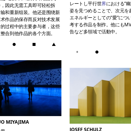
レートし平行世
界
における”幽
件，因此无需工具即可轻松拆
姿を見つめることで、次元を
运输和重新组装。他还是围绕新
エネルギーとしての”愛”につ
艺术作品的保存而反对技术发展
考する作品を制作。他にもM
时的过程中的主要参与者，这些
告など多領域で活動中。
被整合到他作品的各个方面。
●
■
▲
+
●
UO MIYAJIMA
JOSEF SCHULZ