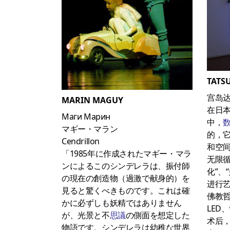
TATS
宫岛
MARIN MAGUY
在日
Маги Марин
中，
マギー・マラン
的，
Cendrillon
和空
「1985年に作成されたマギー・マラ
无限循
ンによるこのシンデレラは、振付師
化”、
の現在の創造物（過激で献身的）を
进行
見ると驚くべきものです。これは確
佛教
かに必ずしも妖精ではありません
LED
が、光景と不
思議
の側面を想定した
术后
物語です。シンデレラは幼稚な世界