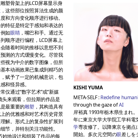
雕塑骨架上的LCD屏幕显示身
位
，这些部位按照算法生成的颜
速度和方向变化顺序进行移动。
绘的特征是特定于感知和表达的
，例如
眼睛
，嘴巴和手。通过无
列顺序进行编程，LCD屏幕上
像会随着时间的推移以意想不到
法预测的方式缓慢变化。尽管我
这些视为中介的数字图像，但所
的基本动画效果已集成到精巧的
中，赋予了一定的机械意识，包
默感和怪异感。
KISHI YUMA
常仅通过“数字艺术”或“新媒
META-SELF :
Redefine humani
镜头来观看，但拉斯的作品是
through the gaze of
AI
也是最重要的
雕塑
，其构造具有
岸裕真 1993年栃木県生まれ。2
式上的优雅感和对艺术历史背景
年に東京大学大学院工学科電
泛理解。形式上的复杂性扩展到
学
専攻修了。以降東京を拠点
的细节，并特别关注功能性。
開始。多次元空間の
眼
差しを
h 巧妙地设计和组装了作品的每