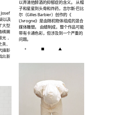
以弄清他醉酒的抑郁症的含义。
从帽
子和星星到头骨和炸药，吉尔斯·巴比
osef
尔（Gilles Barbier）创作的《
建築以及
L’ivrogne》是由随机物体组成的混合
了大型
媒体雕塑。
由蜡制成，整个作品可能
格構圖
带有卡通色彩，但涉及到一个严重的
眼光，
问题。
之美。
+
■
▲
代攝影
找出新