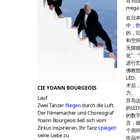
宫岛
mega 
在日
中，
的，
和空
无限循
化”、
进行
佛教
LED、
术后
CIE YOANN BOURGEOIS
力。
Lauf
宫岛
Zwei Tänzer
fliegen
durch die Luft.
的LE
Der Filmemacher und Choreograf
的数
Yoann Bourgeois ließ sich vom
言，
Zirkus inspirieren. Ihr Tanz
spiegelt
个房间
seine Liebe zu
作品