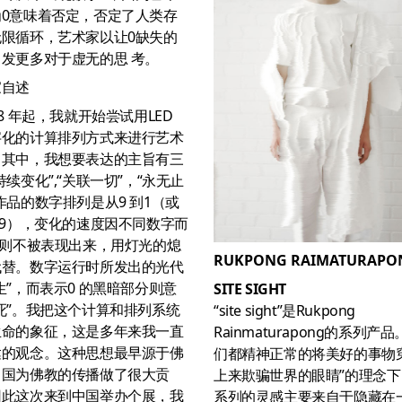
为0意味着否定，否定了人类存
无限循环，艺术家以让0缺失的
发更多对于虚无的思 考。
家自述
88 年起，我就开始尝试用LED
字化的计算排列方式来进行艺术
。其中，我想要表达的主旨有三
持续变化”,“关联一切”，“永无止
作品的数字排列是从9 到1（或
到9），变化的速度因不同数字而
 则不被表现出来，用灯光的熄
RUKPONG RAIMATURAPO
代替。数字运行时所发出的光代
生”，而表示0 的黑暗部分则意
SITE SIGHT
死”。我把这个计算和排列系统
“site sight”是Rukpong
生命的象征，这是多年来我一直
Rainmaturapong的系列产品
达的观念。这种思想最早源于佛
们都精神正常的将美好的事物
中国为佛教的传播做了很大贡
上来欺骗世界的眼睛”的理念下
因此这次来到中国举办个展，我
系列的灵感主要来自于隐藏在