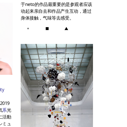
于neto的作品最重要的是参观者应该
动起来亲自去和作品产生互动，通过
身体接触，气味等去感受。
+
■
▲
ty
019
気
系
光
に活動
シミュ