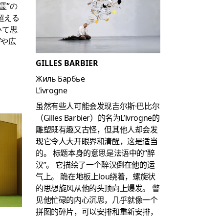
霊”の
超える
いて思
Vや広
GILLES BARBIER
Жиль Барбье
L’ivrogne
虽然有些人可能会发现吉尔斯·巴比尔
（Gilles Barbier）的名为L’ivrogne的
雕塑既有趣又古怪，但其他人却会发
现它令人大开眼界和清醒，这是适当
的。
标题本身的意思是法语中的“醉
汉”。
它描绘了一个醉汉倒在他的运
气上。
跪在地板上lou绕着，螺旋状
的思想旋风从他的头顶向上爆发。
瞥
见他忙碌的内心沉思，几乎就像一个
拼图的碎片，可以安排和重新安排，