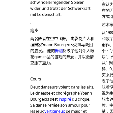
schwindelerregenden Spielen
家认
wider und trotzt der Schwerkraft
在的
mit Leidenschaft.
方式引
.
艺术
跑步
从19
两名舞者在空中飞舞。
电影制片人和
和数
编舞家Yoann Bourgeois受到马戏团
创作
的启发。
他的
舞蹈
反映了他对令人眼
个：“
花games乱的游戏的热爱，并以激情
尽”。
克服了重力。
从1 
异。0
.
灭来
Cours
表了“
Deux danseurs volent dans les airs.
味着“
Le cinéaste et chorégraphe Yoann
视为
Bourgeois s’est
inspiré
du cirque.
想表
Sa danse reflète son amour pour
教。
les jeux
vertigineux
de maior et
献，