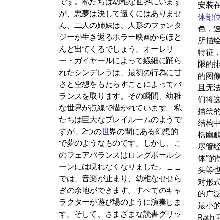
です。私たちは幼稚な世界にいます
安装在
が、悪夢は決して遠くにはありませ
体部
ん。二人の姉妹は、人形のファンタ
色，
ジーが生き返るホラー映画からほと
所描
んど出てくるでしょう。オーレリ
特征
ー・ガイヤールによって繊細に踊ら
限的排
れたシンデレラは、最初の行為に甘
的图
さと空想をもたらすことによってバ
且无
ランスを取ります。その瞬間、幼稚
们将
な世界が点線で描かれています。私
描绘
たちは巨大なプレイルームのようで
结构
すが、2つの
世
界の間にある幻想的
括幽
で夢のようなものです。しかし、こ
尽管经
のフェアバランスはロングボールシ
体”的
ーンには現れなくなりました。ここ
头等
では、音楽が止まり、幼稚なせせら
对形
ぎの余地ができます。すべてのキャ
的广
ラクターが遊び場のように演奏しま
最小
す。そして、さまざまな読書グリッ
Rat