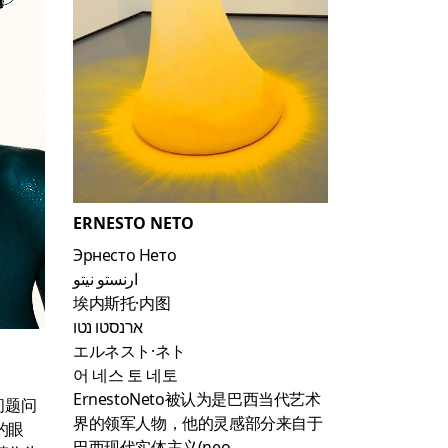
ERNESTO NETO
Эрнесто Нето
ارنستو نيتو
埃内斯托·内图
ארנסטו נטו
エルネスト·ネト
어 네스 토 네토
ErnestoNeto被认为是巴西当代艺术
问题问
界的领军人物，他的灵感部分来自于
的眼
巴西现代实体主义(neo-