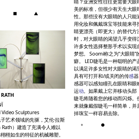
睛？亚洲女性往往更需要大眼
美的标准，但很少有天生大眼
■
▲
性。那些没有大眼睛的人只能
用化妆和佩戴珠宝等技能来寻
睛更漂亮（即更大）的替代方
时，对大眼睛的渴望几乎变得
许多女性选择整形手术以实现
梦想。 Soomi称之为“大眼睛
癖。 LED睫毛是一种聪明的产
以满足许多女性对大眼睛的渴
具有可打开和/或关闭的传
感
器
感器可以感知瞳孔在眼睛和眼
运
动
。如果戴上它并移动头部，
 RATH
睫毛将随着您的移动而闪烁。
آل
来就像戴假睫毛一样简单，并
l Video Sculptures
掉珠宝一样容易去除。
子艺术领域的先驱，艾伦·拉斯
+
●
an Rath）建造了充满令人难以
的栩栩如生的特征的机械雕塑。