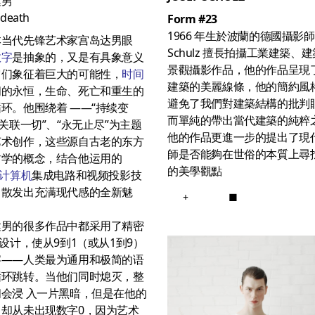
达男
death
Form #23
1966 年生於波蘭的德國攝影師 J
本当代先锋艺术家宫岛达男眼
Schulz 擅長拍攝工業建築、
数字
是抽象的，又是有具象意义
景觀攝影作品，他的作品呈現
它们象征着巨大的可能性，
时间
建築的美麗線條，他的簡約風
间的永恒，生命、死亡和重生的
避免了我們對建築結構的批判
环。他围绕着 ——“持续变
而單純的帶出當代建築的純粹
“关联一切”、“永无止尽”为主题
他的作品更進一步的提出了現
艺术创作，这些源自古老的东方
師是否能夠在世俗的本質上尋
哲学的概念，结合他运用的
的美學觀點
计算机
集成电路和视频投影技
，散发出充满现代感的全新魅
+
■
达男的很多作品中都采用了精密
D设计，使从9到1（或从1到9）
字——人类最为通用和极简的语
循环跳转。当他们同时熄灭，整
会浸 入一片黑暗，但是在他的
中却从未出现数字0，因为艺术