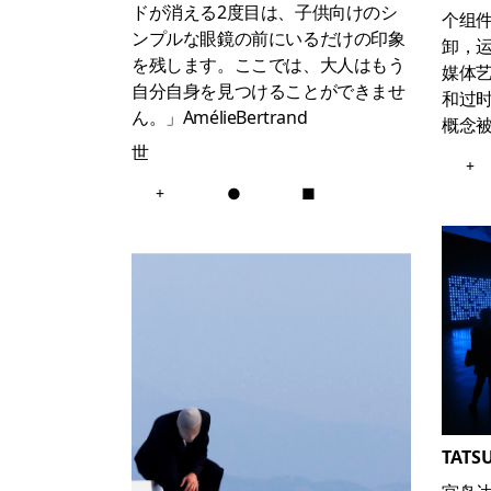
ドが消える2度目は、子供向けのシ
个组
ンプルな眼鏡の前にいるだけの印象
卸，
を残します。ここでは、大人はもう
媒体
自分自身を見つけることができませ
和过
ん。」AmélieBertrand
概念
世
+
+
●
■
TATS