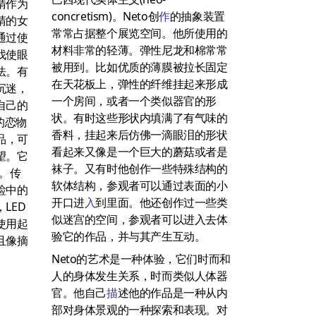
睛作为
concretism)。Neto创
作
的抽象装置
睛的女
常常占据整个展览空间。他所使用的
通过使
材料非常的轻薄。弹性尼龙和棉常常
找使眼
被用到。比如优质的薄膜被拉长固定
法。有
在天花板上，弹性的纤维挂起来形成
沉迷，
一个房间，或者一个类似器官的形
自己的
状。有时这些形状内填满了有气味的
”的恋物
香料，挂起来后仿佛一滴眼泪的形状
品，可
看起来又像是一个巨大的蘑菇或者是
望。它
袜子。又有时他创作一些特殊结构的
。传
软体结构，参观者可以通过表面的小
睑中的
开口进
入
到里面。他还创作过一些类
LED
似迷宫的空间，参观者可以进入去体
使用起
验它的作品，并与其产生互动。
且像摘
Neto的艺术是一种体验，它们时而和
人的身体发生关系，时而类似人体器
官。他自己
描
述他的作品是一种从内
部对身体景观的一种探索和表现。对