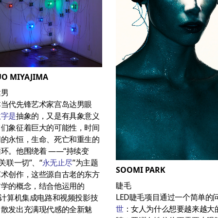
UO MIYAJIMA
达男
本当代先锋艺术家宫岛达男眼
数字是
抽象的，又是有具象意义
它们象征着巨大的可能性，时间
间的永恒，生命、死亡和重生的
环。他围绕着 ——“持续变
“关联一切”、“
永无止尽
”为主题
SOOMI PARK
艺术创作，这些源自古老的东方
睫毛
哲学的概念，结合他运用的
LED睫毛项目通过一个简单的
、计算机集成电路和视频投影技
世
：女人为什么想要越来越大
，散发出充满现代感的全新魅