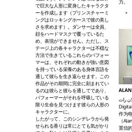
力。
で巨大な人形に変身したキャラクタ
ーを作成します（プリンスチャーミ
+
ングはロッキングホースで彼の美し
さを求めます）。ダンサーは全員、
顔をハードマスクで覆っているた
め、表現ができません。ただし、ス
テージ上の各キャラクターは不穏な
方法で生きているこれらのパフォー
マーは、それぞれの動きが強い意図
を持っている栄養のある身体言語を
通して彼らを生き返らせます。この
作品がその期間に完全に刻まれてい
ALAN
るのは彼らと彼らを通してであり、
パフォーマーがそれを呼吸している
ان راث
限り生命を見つけます彼らの人形の
Digita
キャラクターに。
作为电
したがって、このシンデレラから発
（Al
せられる香りは常にとても気がかり
置信