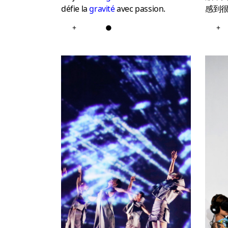
défie la
gravit
é
avec passion.
感到
+
●
+