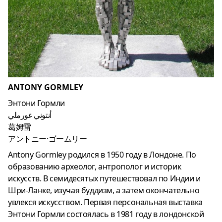
ANTONY GORMLEY
Энтони Гормли
أنتوني غورملي
葛姆雷
アントニー·ゴームリー
Antony Gormley родился в 1950 году в Лондоне. По
образованию археолог, антрополог и историк
искусств. В семидесятых путешествовал по Индии и
Шри-Ланке, изучая буддизм, а затем окончательно
увлекся искусством. Первая персональная выставка
Энтони Гормли состоялась в 1981 году в лондонской