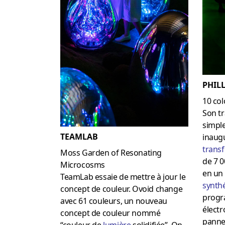
PHILL
10 co
Son tr
simple
TEAMLAB
inaugu
trans
Moss Garden of Resonating
de 7 0
Microcosms
en un 
TeamLab essaie de mettre à jour le
synth
concept de couleur. Ovoid change
progr
avec 61 couleurs, un nouveau
élect
concept de couleur nommé
pannea