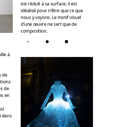
est réduit à sa surface, il est
idéalisé pour n’être que ce que
nous y voyons.
Le motif visuel
d’une œuvre ne sert que de
composition.
+
●
■
ille à
s de
ations
es de
es en
est
ni dans