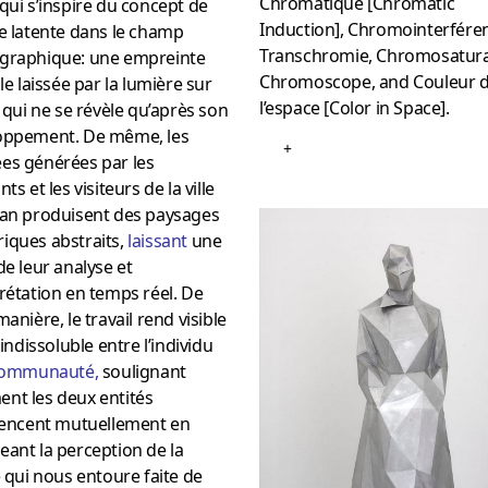
Chromatique [Chromatic
qui s’inspire du concept de
Induction], Chromointerfére
e latente dans le champ
Transchromie, Chromosatura
graphique: une empreinte
Chromoscope, and Couleur 
ble laissée par la lumière sur
l’espace [Color in Space].
m qui ne se révèle qu’après son
oppement. De même, les
+
es générées par les
ts et les visiteurs de la ville
lan produisent des paysages
iques abstraits,
laissant
une
de leur analyse et
rétation en temps réel. De
manière, le travail rend visible
n indissoluble entre l’individu
ommunauté
,
soulignant
nt les deux entités
luencent mutuellement en
ant la perception de la
é qui nous entoure faite de