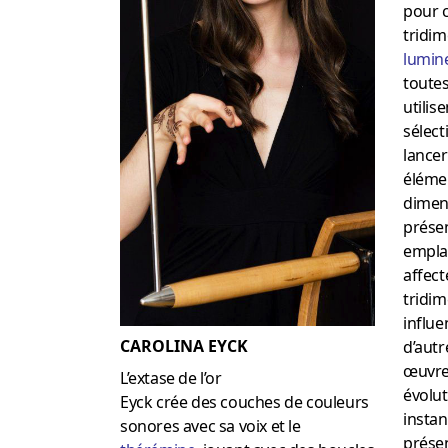
pour c
tridim
lumin
toutes
utilis
sélec
lancer 
élémen
dimens
prése
empla
affect
tridim
influe
CAROLINA EYCK
d’autr
œuvre 
L’extase de l’or
évolut
Eyck crée des couches de couleurs
insta
sonores avec sa voix et le
présen