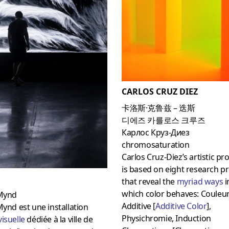
CARLOS CRUZ DIEZ
卡洛斯·克鲁兹 – 迭斯
디에즈 카를로스 크루즈
Карлос Круз-Диез
chromosaturation
Carlos Cruz-Diez’s artistic pr
is based on eight research pr
that reveal the
myriad ways
i
which color behaves: Couleu
 Mynd
Additive [
Additive Color
],
Mynd est une installation
Physichromie, Induction
isuelle
dédiée à la ville de