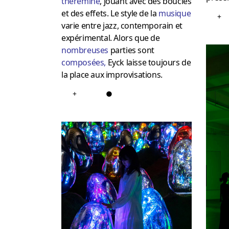
thérémine
, jouant avec des boucles
et des effets. Le style de la
musique
+
varie entre jazz, contemporain et
expérimental. Alors que de
nombreuses
parties sont
composées
,
Eyck laisse toujours de
la place aux improvisations.
+
●