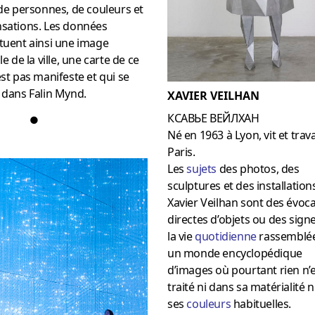
e personnes, de couleurs et
nsations. Les données
tuent ainsi une image
le de la ville, une carte de ce
est pas manifeste et qui se
 dans Falin Mynd.
XAVIER VEILHAN
КСАВЬЕ ВЕЙЛХАН
●
Né en 1963 à Lyon, vit et trava
Paris.
Les
sujets
des photos, des
sculptures et des installation
Xavier Veilhan sont des évoc
directes d’objets ou des sign
la vie
quotidienne
rassemblé
un monde encyclopédique
d’images où pourtant rien n’
traité ni dans sa matérialité 
ses
couleurs
habituelles.