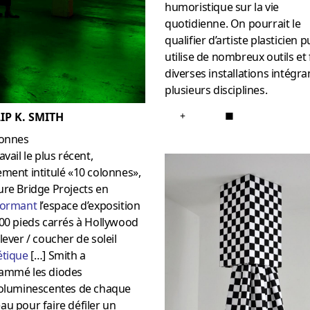
humoristique sur la vie
quotidienne. On pourrait le
qualifier d’artiste plasticien p
utilise de nombreux outils et 
diverses installations intégra
plusieurs disciplines.
+
■
IP K. SMITH
lonnes
avail le plus récent,
ment intitulé «10 colonnes»,
re Bridge Projects en
forman
t
l’espace d’exposition
00 pieds carrés à Hollywood
lever / coucher de soleil
étique
[…] Smith a
ammé les diodes
roluminescentes de chaque
u pour faire défiler un