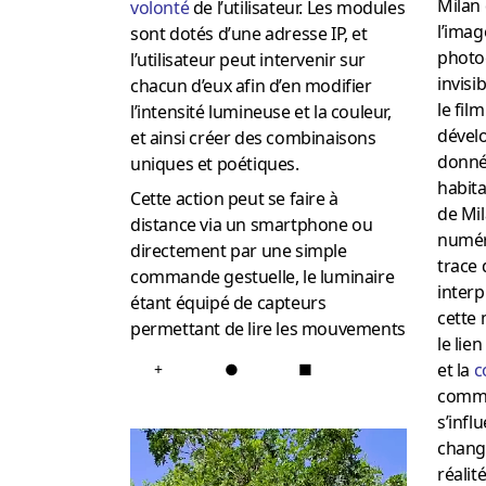
Milan 
volonté
de l’utilisateur. Les modules
l’imag
sont dotés d’une adresse IP, et
photo
l’utilisateur peut intervenir sur
invisi
chacun d’eux afin d’en modifier
le fil
l’intensité lumineuse et la couleur,
dével
et ainsi créer des combinaisons
donné
uniques et poétiques.
habitan
Cette action peut se faire à
de Mi
distance via un smartphone ou
numér
directement par une simple
trace 
commande gestuelle, le luminaire
interp
étant équipé de capteurs
cette 
permettant de lire les mouvements
le lie
et la
c
+
●
■
comme
s’inf
change
réalit