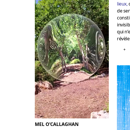
lieux
,
d
de se
consti
invisib
qui n’
révèle
+
MEL O’CALLAGHAN