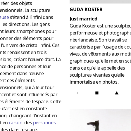
réer des objets
GUDA KOSTER
ensionnels. La sculpture
euse
s’étend à l’infini dans
Just married
 les directions. Les gens
Guda Koster est une sculpteu
ent leurs smartphones pour
performeuse et photograph
tionner des éléments pour
néerlandaise. Son travail se
l’univers de cristal infini. Ces
caractérise par l’usage de co
ts renaissent en trois
vives, de vêtements aux moti
ions, créant l’œuvre d’art. La
graphiques qu’elle met en sc
nce de personnes et leur
dans ce qu’elle appelle des
cement dans l’œuvre
sculptures vivantes qu’elle
ent ces éléments
immortalise en photos.
ensionnels, qui à leur tour
+
■
▲
ncent et sont influencés par
es éléments de l’espace. Cette
d’art est en constante
ion, changeant d’instant en
nt en
raison
des
personnes
tes dans l’espace.