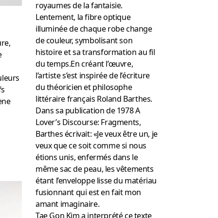
royaumes de la fantaisie.
Lentement, la fibre optique
illuminée de chaque robe change
de couleur, symbolisant son
re,
histoire et sa transformation au fil
e
du temps.En créant l’œuvre,
l’artiste s’est inspirée de l’écriture
uleurs
du théoricien et philosophe
fs
littéraire français Roland Barthes.
ène
Dans sa publication de 1978 A
Lover’s Discourse: Fragments,
Barthes écrivait: «Je veux être un, je
veux que ce soit comme si nous
étions unis, enfermés dans le
même sac de peau, les vêtements
étant l’enveloppe lisse du matériau
fusionnant qui est en fait mon
amant imaginaire.
Tae Gon Kim a interprété ce texte