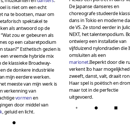
rs, muzikanten en
dansers
.
De Japanse danseres en
oel is niet om een ​​echt
choreografe studeerde klass
et na te bootsen, maar om
dans in Tokio en moderne da
metaforisch spektakel te
de VS. Ze stond eerder in Jul
ken als antwoord op de
NEXT, het talentenpodium. B
 “Wat zou er gebeuren als
ontwierp een installatie van
nes op een cabaretpodium
vijfduizend nylondraden die I
 staan?” Esthetisch gezien is
omsluiten als een
t een vreemde hybride mix
marionet
.Beperkt door die r
n de klassieke Broadway-
verkent Ito haar mogelijkhed
 en de donkere industriële
zweeft, danst, valt, draait ron
van mijn eerdere werken.
Haar spel is poëtisch en dro
het meeste van mijn werk is
maar tot in de perfectie
en verkenning van
uitgevoerd.
achtige
vormen
en
ingen door middel van
+
●
■
k
, geluid en licht.
●