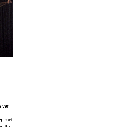
s van
iep met
n Ito.