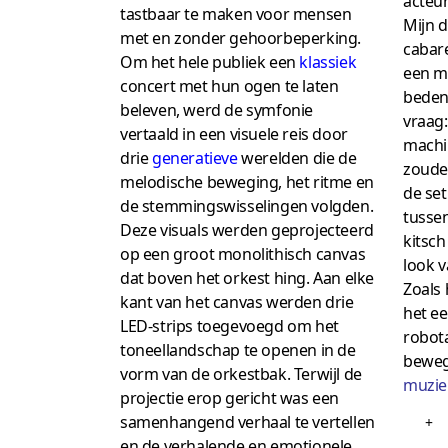
acteu
tastbaar te maken voor mensen
Mijn d
met en zonder gehoorbeperking.
cabar
Om het hele publiek een
klassiek
een ​​
concert met hun ogen te laten
beden
beleven, werd de symfonie
vraag:
vertaald in een visuele reis door
machi
drie
generatieve
werelden die de
zouden
melodische beweging, het ritme en
de se
de stemmingswisselingen volgden.
tusse
Deze visuals werden geprojecteerd
kitsch
op een groot monolithisch canvas
look 
dat boven het orkest hing. Aan elke
Zoals 
kant van het canvas werden drie
het e
LED-strips toegevoegd om het
robot
toneellandschap te openen in de
beweg
vorm van de orkestbak. Terwijl de
muzie
projectie erop gericht was een
samenhangend verhaal te vertellen
+
en de verhalende en emotionele