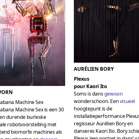
AURÉLIEN BORY
Plexus
pour Kaori Ito
 VORN
Soms is dans
gewoon
wonderschoon. Een
visueel
abana Machine Sex
hoogtepunt is de
abana Machine Sex is een 30
installatieperformance Plexu
en durende burleske
regisseur Aurélien Bory en
ale robotvoorstelling met
danseres Kaori Ito. Bory sch
itend biomorfe machines als
Plexus ‘een portret in dans’ va