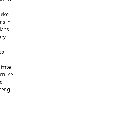
ieke
ns in
idans
ory
to
uimte
en. Ze
d.
merig,