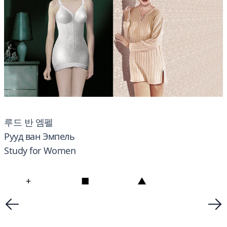
루드 반 엠펠
Рууд ван Эмпель
Study for Women
+
■
▲