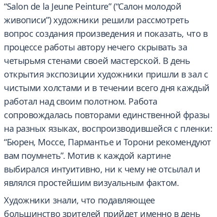
“Salon de la Jeune Peinture” (“Салон молодой
живописи”) художники решили рассмотреть
вопрос создания произведения и показать, что в
процессе работы автору нечего скрывать за
четырьмя стенами своей мастерской. В день
открытия экспозиции художники пришли в зал с
чистыми холстами и в течении всего дня каждый
работал над своим полотном. Работа
сопровождалась повторами единственной фразы
на разных языках, воспроизводившейся с пленки:
“Бюрен, Моссе, Пармантье и Торони рекомендуют
вам поумнеть”. Мотив к каждой картине
выбирался интуитивно, ни к чему не отсылал и
являлся простейшим визуальным фактом.
Художники знали, что подавляющее
большинство зрителей прийдет именно в день