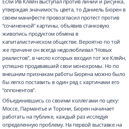
Если Ив Кляйн выступал против линии и рисунка,
утверждая значимость цвета, то Даниель Бюрен в
своем манифесте провозгласил протест против
“сочиненной” картины, объявив станковую
живопись продуктом обмена в
капиталистическом обществе. Вероятно по той
же причине он всегда недолюбливал “Новых
реалистов”, в число которых входил тот же Кляйн,
успешно продававший свои монохромы. Но по
внешним признакам работы Бюрена можно было
бы легко поставить в один ряд с картинами его
“оппонентов”.
Объединившись со своими коллегами по цеху:
Моссе, Пармантье и Торони, Бюрен начинает
работать на публике, каждый раз исследуя
определенную проблему. На первой выставке на