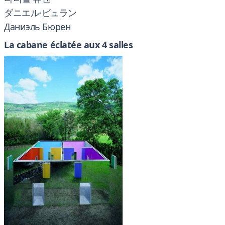
ダニエル·ビュラン
Даниэль Бюрен
La cabane éclatée aux 4 salles