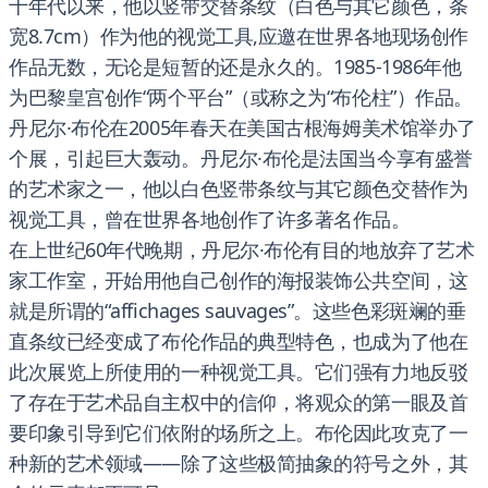
十年代以来，他以竖带交替条纹（白色与其它颜色，条
宽8.7cm）作为他的视觉工具,应邀在世界各地现场创作
作品无数，无论是短暂的还是永久的。1985-1986年他
为巴黎皇宫创作“两个平台”（或称之为“布伦柱”）作品。
丹尼尔·布伦在2005年春天在美国古根海姆美术馆举办了
个展，引起巨大轰动。丹尼尔·布伦是法国当今享有盛誉
的艺术家之一，他以白色竖带条纹与其它颜色交替作为
视觉工具，曾在世界各地创作了许多著名作品。
在上世纪60年代晚期，丹尼尔·布伦有目的地放弃了艺术
家工作室，开始用他自己创作的海报装饰公共空间，这
就是所谓的“affichages sauvages”。这些色彩斑斓的垂
直条纹已经变成了布伦作品的典型特色，也成为了他在
此次展览上所使用的一种视觉工具。它们强有力地反驳
了存在于艺术品自主权中的信仰，将观众的第一眼及首
要印象引导到它们依附的场所之上。布伦因此攻克了一
种新的艺术领域——除了这些极简抽象的符号之外，其