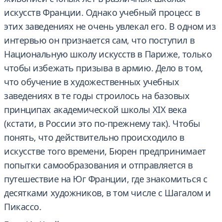
искусств Франции. Однако учебный процесс в
этих заведениях не очень увлекал его. В одном из
интервью он признается сам, что поступил в
Национальную школу искусств в Париже, только
чтобы избежать призыва в армию. Дело в том,
что обучение в художественных учебных
заведениях в те годы строилось на базовых
принципах академической школы XIX века
(кстати, в России это по-прежнему так). Чтобы
понять, что действительно происходило в
искусстве того времени, Бюрен предпринимает
попытки самообразования и отправляется в
путешествие на Юг Франции, где знакомиться с
десятками художников, в том числе с Шагалом и
Пикассо.