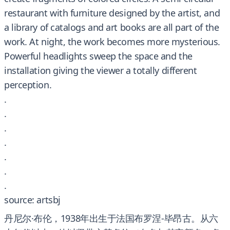
restaurant with furniture designed by the artist, and
a library of catalogs and art books are all part of the
work. At night, the work becomes more mysterious.
Powerful headlights sweep the space and the
installation giving the viewer a totally different
perception.
.
.
.
.
.
.
.
source: artsbj
丹尼尔·布伦，1938年出生于法国布罗涅-毕昂古。从六