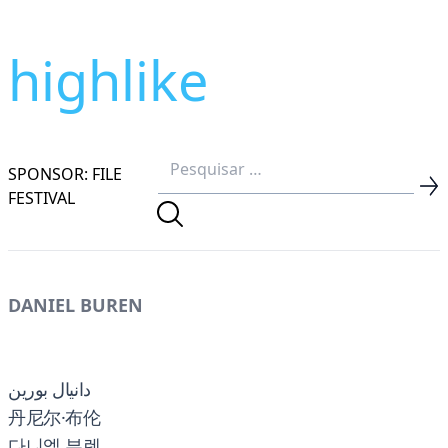
highlike
SPONSOR: FILE
FESTIVAL
DANIEL BUREN
دانيال بورين
丹尼尔·布伦
다니엘 뷰렌