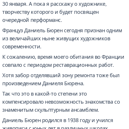
30 января. А пока я расскажу о художнике,
творчеству которого и будет посвящен
очередной перформанс.
Француз Даниель Бюрен сегодня признан одним
из величайших ныне живущих художников
современности.
К сожалению, время моего обитания во Франции
совпало с периодом реставрационных работ.
Хотя забор отделявший зону ремонта тоже был
произведением Даниеля Бюрена.
Так что это в какой-то степени это
компенсировало невозможность знакомства со
знаменитым скульптурным ансамблем.
Даниель Бюрен родился в 1938 году и учился
живописи с юных лет в различных школах