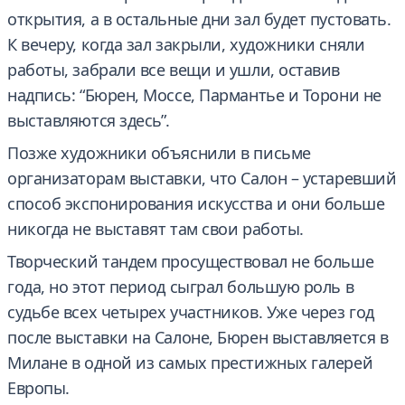
открытия, а в остальные дни зал будет пустовать.
К вечеру, когда зал закрыли, художники сняли
работы, забрали все вещи и ушли, оставив
надпись: “Бюрен, Моссе, Пармантье и Торони не
выставляются здесь”.
Позже художники объяснили в письме
организаторам выставки, что Салон – устаревший
способ экспонирования искусства и они больше
никогда не выставят там свои работы.
Творческий тандем просуществовал не больше
года, но этот период сыграл большую роль в
судьбе всех четырех участников. Уже через год
после выставки на Салоне, Бюрен выставляется в
Милане в одной из самых престижных галерей
Европы.