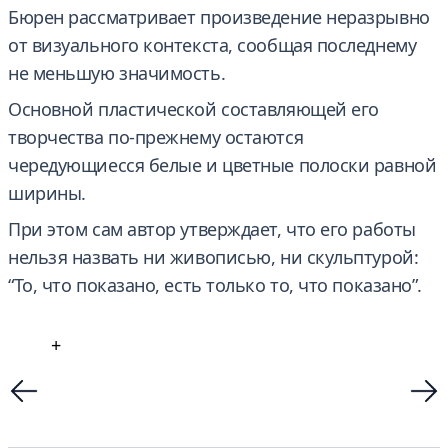
Бюрен рассматривает произведение неразрывно
от визуального контекста, сообщая последнему
не меньшую значимость.
Основной пластической составляющей его
творчества по-прежнему остаются
чередующиесся белые и цветные полоски равной
ширины.
При этом сам автор утверждает, что его работы
нельзя назвать ни живописью, ни скульптурой:
“То, что показано, есть только то, что показано”.
+