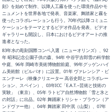
刻》を始めて制作、以降人工霧を使った環境作品やモ
ニュメントを世界各地で発表、音楽家、舞踏家と霧を
使ったコラボレーションも行う。70年代以降コミュニ
ケーションをテーマとするビデオ作品を発表、ビデオ
ギャラリーも開設し、日本におけるビデオアートの推
進者となった。
83年水の彫刻国際コンペ入選（ニューオリンズ）、92
年 昭和記念公園子供の森、94年 中谷宇吉郎雪の科学館
中庭、96年 岡崎市美術博物館前庭、99年グッゲンハイ
ム美術館（ビルバオ）に設置。01年 ヴァレンシア・ビ
エンナーレ（映像クリエーター 高谷史郎とコラボレー
ション、スペイン）、03年ICC「E.A.T.−芸術と技術の
実験」（東京）、05年 ラトビア自然博物館「雪と氷と
の対話」に出品。02年 舞踊家トリシャ・ブラウン（ア
ンドヴァー他）、04年 舞踏家 田中泯（山梨）、07年