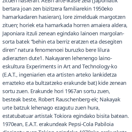
zituen hasieran. AEBn arte-ikasle zela (Japoniatik
bertara joan zen bizitzera familiarekin 1950eko
hamarkadaren hasieran), lore zimelduak margotzen
zituen; horiek eta hamarkada horren amaiera aldera,
Japoniara itzuli zenean egindako lainoen margolan-
sorta batek “behin eta berriz eratzen eta desegiten
diren” natura fenomenoei buruzko bere lilura
adierazten dute1. Nakayaren lehenengo laino-
eskultura Experiments in Art and Technology-ko
(E.A.T., ingeniarien eta artisten arteko lankidetza
errazteko eta bultzatzeko erakunde bat) kide zenean
sortu zuen. Erakunde hori 1967an sortu zuen,
besteak beste, Robert Rauschenberg-ek; Nakayak
urte batzuk lehenago ezagutu zuen hura,
estatubatuar artistak Tokiora egindako bisita batean.
1970ean, E.A.T. erakundeak Pepsi-Cola Pabiloia