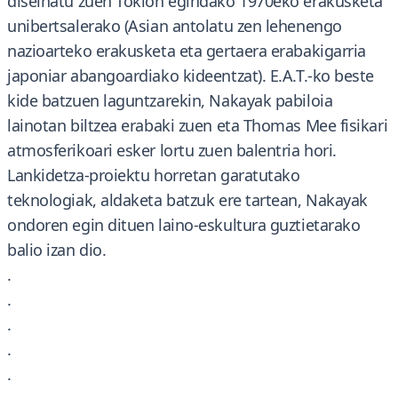
diseinatu zuen Tokion egindako 1970eko erakusketa
unibertsalerako (Asian antolatu zen lehenengo
nazioarteko erakusketa eta gertaera erabakigarria
japoniar abangoardiako kideentzat). E.A.T.-ko beste
kide batzuen laguntzarekin, Nakayak pabiloia
lainotan biltzea erabaki zuen eta Thomas Mee fisikari
atmosferikoari esker lortu zuen balentria hori.
Lankidetza-proiektu horretan garatutako
teknologiak, aldaketa batzuk ere tartean, Nakayak
ondoren egin dituen laino-eskultura guztietarako
balio izan dio.
.
.
.
.
.