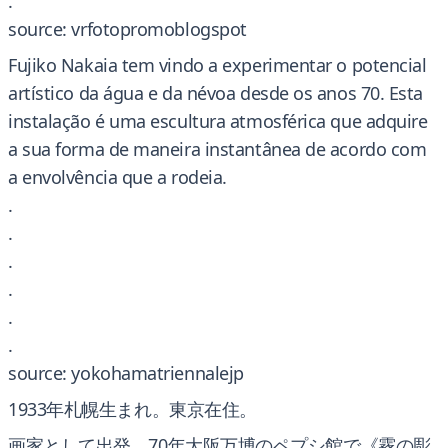
.
source: vrfotopromoblogspot
Fujiko Nakaia tem vindo a experimentar o potencial
artístico da água e da névoa desde os anos 70. Esta
instalação é uma escultura atmosférica que adquire
a sua forma de maneira instantânea de acordo com
a envolvência que a rodeia.
.
.
.
.
.
.
source: yokohamatriennalejp
1933年札幌生まれ。東京在住。
画家として出発。70年大阪万博のペプシ館で《霧の彫