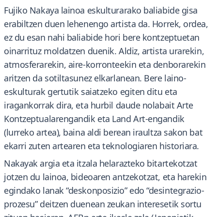
Fujiko Nakaya lainoa eskulturarako baliabide gisa
erabiltzen duen lehenengo artista da. Horrek, ordea,
ez du esan nahi baliabide hori bere kontzeptuetan
oinarrituz moldatzen duenik. Aldiz, artista urarekin,
atmosferarekin, aire-korronteekin eta denborarekin
aritzen da sotiltasunez elkarlanean. Bere laino-
eskulturak gertutik saiatzeko egiten ditu eta
iragankorrak dira, eta hurbil daude nolabait Arte
Kontzeptualarengandik eta Land Art-engandik
(lurreko artea), baina aldi berean iraultza sakon bat
ekarri zuten artearen eta teknologiaren historiara.
Nakayak argia eta itzala helarazteko bitartekotzat
jotzen du lainoa, bideoaren antzekotzat, eta harekin
egindako lanak “deskonposizio” edo “desintegrazio-
prozesu” deitzen duenean zeukan interesetik sortu