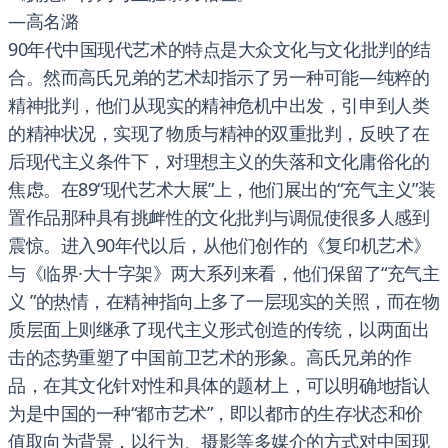
—高名潞
90年代中国现代艺术的特点是大众文化与文化批判的结
合。然而高氏兄弟的艺术却指示了另一种可能—纯粹的
精神批判，他们从现实的精神危机中出发，引申到人类
的精神状况，实现了物质与精神的双重批判，反映了在
后现代主义条件下，对理想主义的失落和文化庸俗化的
焦虑。在89“现代艺术大展”上，他们展出的“充气主义”装
置作品那种具有挑衅性的文化批判与调侃使很多人感到
震惊。进入90年代以后，从他们创作的《复印机艺术》
与《临界·大十字架》两大系列来看，他们保留了“充气主
义 ”的热情，在精神指向上多了一层现实的关照，而在物
质层面上则继承了现代主义形式创造的传统，以两面出
击的态势重塑了中国前卫艺术的形象。高氏兄弟的作
品，在其文化针对性和具体的题材上，可以明确地指认
为是中国的一种“都市艺术”，即以都市的生存状态和价
值取向为背景，以行为、摄影等多媒介的方式对中国现