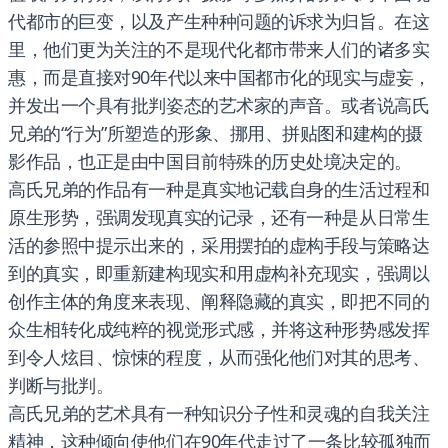
代都市的巨变，以及产生种种问题的诉求为归旨。在这
里，他们更为关注的不是现代化都市带来人们的诸多实
惠，而是直接对90年代以来中国都市化的现实与虚妄，
并发出一个具有批判姿态的艺术家的声音。或者说高氏
兄弟的“行为”所塑造的形象、挪用、拼贴图和建构的摄
影作品，也正是由中国目前特殊的历史处境决定的。
高氏兄弟的作品有一种是真实地记载自身的生活过程和
原生形势，强调发现真实的记录，还有一种是从日常生
活的参照中提示出来的，采用摆拍的虚构手段与策略达
到的真实，即重新建构现实和用虚构补充现实，强调以
创作主体的角度来表现、阐释隐藏的真实，即把不同的
众生相转化成纯粹的视觉形式感，并将这种形势感发挥
到令人炫目、惊悚的程度，从而强化他们对其的思考、
判断与批判。
高氏兄弟的艺术具有一种知识分子性和灵魂的自我关注
精神，这种倾向使他们在90年代走过了一条比较孤独而