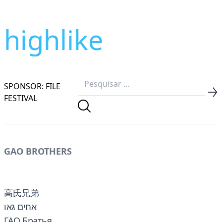
highlike
SPONSOR: FILE
FESTIVAL
GAO BROTHERS
高氏兄弟
אחים גאו
ГАО Братья