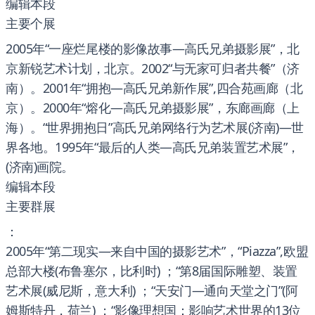
编辑本段
主要个展
2005年“一座烂尾楼的影像故事—高氏兄弟摄影展”，北
京新锐艺术计划，北京。2002“与无家可归者共餐”（济
南）。2001年“拥抱—高氏兄弟新作展”,四合苑画廊（北
京）。2000年“熔化—高氏兄弟摄影展”，东廊画廊（上
海）。“世界拥抱日”高氏兄弟网络行为艺术展(济南)—世
界各地。1995年“最后的人类—高氏兄弟装置艺术展”，
(济南)画院。
编辑本段
主要群展
：
2005年“第二现实—来自中国的摄影艺术”，“Piazza”,欧盟
总部大楼(布鲁塞尔，比利时) ；“第8届国际雕塑、装置
艺术展(威尼斯，意大利) ；“天安门—通向天堂之门”(阿
姆斯特丹，荷兰) ；“影像理想国：影响艺术世界的13位