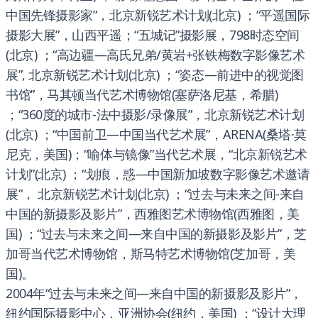
中国先锋摄影家”，北京新锐艺术计划(北京) ；“平遥国际
摄影大展”，山西平遥；“五城记”摄影展，798时态空间
(北京) ；“高边疆—高氏兄弟/黄岩+张铁梅数字影像艺术
展”, 北京新锐艺术计划(北京) ；“姿态—前进中的视觉图
书馆”，马其顿当代艺术博物馆(塞萨洛尼基，希腊)
；“360度的城市-法中摄影/录像展”，北京新锐艺术计划
(北京) ；“中国前卫—中国当代艺术展”，ARENA(桑塔·莫
尼克，美国)；“喻体与镜像”当代艺术展，“北京新锐艺术
计划”(北京) ；“划痕，惑—中国新加坡数字影像艺术邀请
展”， 北京新锐艺术计划(北京) ；“过去与未来之间-来自
中国的新摄影及影片”，西雅图艺术博物馆(西雅图，美
国) ；“过去与未来之间—来自中国的新摄影及影片”，芝
加哥当代艺术博物馆，斯马特艺术博物馆(芝加哥，美
国)。
2004年“过去与未来之间—来自中国的新摄影及影片”，
纽约国际摄影中心，亚洲协会(纽约，美国) ；“设计大理