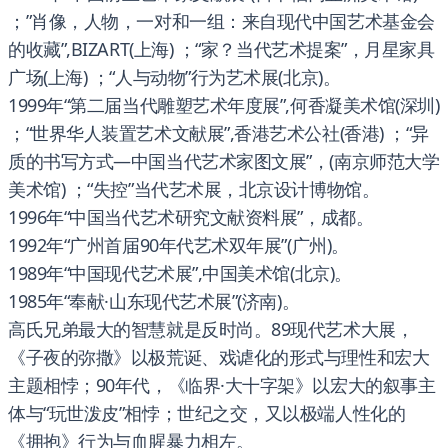
；”肖像，人物，一对和一组：来自现代中国艺术基金会
的收藏”,BIZART(上海) ；“家？当代艺术提案”，月星家具
广场(上海) ；“人与动物”行为艺术展(北京)。
1999年“第二届当代雕塑艺术年度展”,何香凝美术馆(深圳)
；“世界华人装置艺术文献展”,香港艺术公社(香港) ；“异
质的书写方式—中国当代艺术家图文展”，(南京师范大学
美术馆) ；“失控”当代艺术展，北京设计博物馆。
1996年“中国当代艺术研究文献资料展”，成都。
1992年“广州首届90年代艺术双年展”(广州)。
1989年“中国现代艺术展”,中国美术馆(北京)。
1985年“奉献·山东现代艺术展”(济南)。
高氏兄弟最大的智慧就是反时尚。89现代艺术大展，
《子夜的弥撒》以极荒诞、戏谑化的形式与理性和宏大
主题相悖；90年代，《临界·大十字架》以宏大的叙事主
体与“玩世泼皮”相悖；世纪之交，又以极端人性化的
《拥抱》行为与血腥暴力相左。