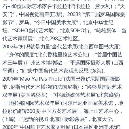
石– 40位国际艺术家在卡拉拉市”(卡拉拉，意大利) ；“天
安门”，中国视觉画廊(巴黎)。2003年“第二届罗马国际摄
影节”，罗马。“今日中国美术大展”，北京中华世纪
坛。“SOHO当代艺术展”，北京SOHO街。“雌雄胴体：当
代艺术家联展”，北京798艺术社区。
2002年“知识就是力量”当代艺术展(北京西单图书大厦)
；“身体的限度”(北京香格里拉艺术公社) ；“首届中国艺
术三年展”(广州艺术博物院) ；“平遥国际摄影大展”(山西
平遥) ；“幻觉·中国当代艺术家观念反思”(东海)。
2001年“Mao Y’a Pas Photo”(法国巴黎);“尼斯国际摄影
节”,尼斯当代艺术博物馆(法国尼斯) ；“洛杉基国际艺术
双年展”(美国洛杉基) ；“中德新媒体艺术展”(北京藏酷)
；“地拉那国际艺术双年展”(阿尔巴尼亚国家美术馆，地
拉那);“旋转360度·中国方案艺术展”，海上山艺术中心，
(上海) ；“运动的视域·北京国际影象展”，北京大学。
2000年“中国前卫艺术家文献展”(日本福冈亚洲美术馆)