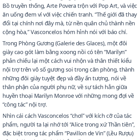
Bồ truyền thống, Arte Povera trộn với Pop Art, và việc
ăn uống đem ví với việc chiến tranh. “Thế giới đã thay
đổi tại chính nơi đây mà, từ nền quân chủ thành nền
cộng hòa,” Vasconcelos hóm hỉnh nói với báo chí.
Trong Phòng Gương (Galerie des Glaces), một đôi
giày cao gót làm bằng xoong nồi có tên “Marilyn”
phản chiếu lại một cách vui nhộn và thân thiết kiểu
nội trợ trên vô số gương soi trong căn phòng, thành
những đôi giày tuyệt đẹp và đầy ấn tượng, nói về
thân phận của người phụ nữ, về sự tách hẳn giữa
huyền thoại Marilyn Monroe với những mong đợi về
“công tác” nội trợ.
Nhìn cái cách Vasconcelos “chơi” với kích cỡ của tác
phẩm, người ta lại nhớ tới “Alice trong xứ Thần tiên”,
đặc biệt trong tác phẩm “Pavillon de Vin” (Lều Rượu)