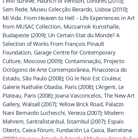
I Will Survive, Haunch of Venison, Londres (2010);
Sem Rede, Museu Colecção Berardo, Lisboa (2010);
Mi Vida. From Heaven to Hell – Life Experiences in Art
from MUSAC Collection, Mücsarnok Kunsthalle,
Budapeste (2009); Un Certain Etat du Monde? A
Selection of Works From François Pinault
Foundation, Garage Centre for Contemporary
Culture, Moscovo (2009); Contaminação, Projecto
Octógono de Arte Contemporânea, Pinacoteca do
Estado, São Paulo (2008); Où le Noir Est Couleur,
Galerie Nathalie Obadia, Paris (2008); L’Argent, Le
Plateau, Paris (2008); Joana Vasconcelos, The New Art
Gallery, Walsall (2007); Yellow Brick Road, Palazzo
Nani Bernardo Lucheschi, Veneza (2007); Modern
Mahrem, Santralistanbul, Istambul (2007); Espais
Oberts, Caixa Fórum, Fundación La Caixa, Barcelona