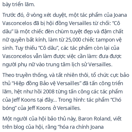
bày triển lãm.
Trước đó, ở vòng xét duyệt, một tác phẩm của Joana
Vasconcelos đã bị hội đồng Versailles từ chối: “Cô
dâu” là một chiếc đèn chùm tuyệt đẹp và đậm chất
nữ quyền bất kính, làm từ 25,000 chiếc tampon vệ
sinh. Tuy thiếu “Cô dâu”, các tác phẩm còn lại của
Vasconcelos vẫn làm được việc cần làm: đưa được
người phụ nữ vào trung tâm lịch sử Versailles.
Theo truyền thống, và tất nhiên thôi, tổ chức cực bảo
thủ “Hiệp đồng Bảo vệ Versailles” đã tấn công triển
lãm, hệt như hồi 2008 từng tấn công các tác phẩm
của Jeff Koons tại đây… Trong hình: tác phẩm “Chó
bóng” của Jeff Koons ở Versailles.
Một người của hội bảo thủ này, Baron Roland, viết
trên blog của hội, rằng “hóa ra chính Joana