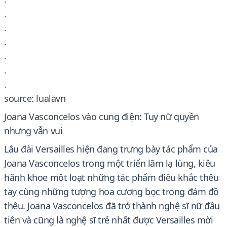
.
.
.
.
.
.
source: lualavn
Joana Vasconcelos vào cung điện: Tuy nữ quyền
nhưng vẫn vui
Lâu đài Versailles hiện đang trưng bày tác phẩm của
Joana Vasconcelos trong một triển lãm lạ lùng, kiêu
hãnh khoe một loạt những tác phẩm điêu khắc thêu
tay cùng những tượng hoa cương bọc trong đám đồ
thêu. Joana Vasconcelos đã trở thành nghệ sĩ nữ đầu
tiên và cũng là nghệ sĩ trẻ nhất được Versailles mời