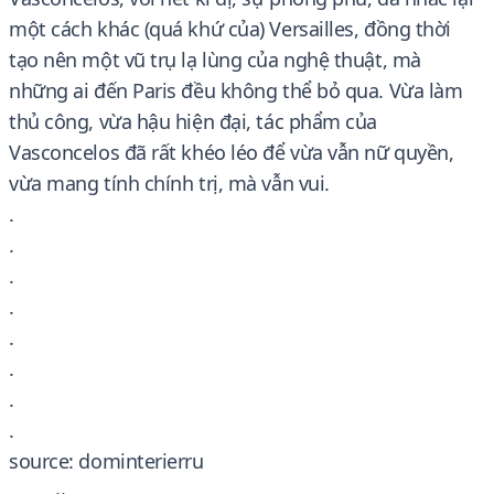
một cách khác (quá khứ của) Versailles, đồng thời
tạo nên một vũ trụ lạ lùng của nghệ thuật, mà
những ai đến Paris đều không thể bỏ qua. Vừa làm
thủ công, vừa hậu hiện đại, tác phẩm của
Vasconcelos đã rất khéo léo để vừa vẫn nữ quyền,
vừa mang tính chính trị, mà vẫn vui.
.
.
.
.
.
.
.
.
source: dominterierru