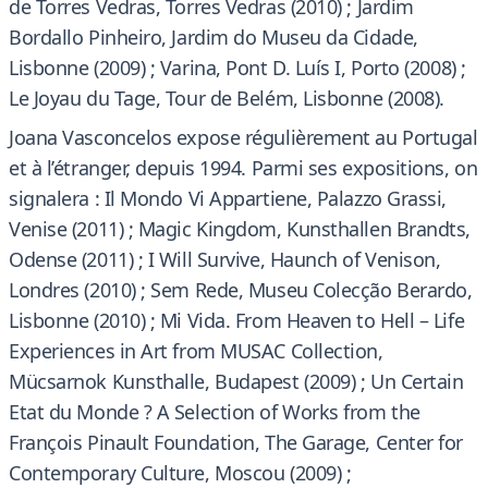
de Torres Vedras, Torres Vedras (2010) ; Jardim
Bordallo Pinheiro, Jardim do Museu da Cidade,
Lisbonne (2009) ; Varina, Pont D. Luís I, Porto (2008) ;
Le Joyau du Tage, Tour de Belém, Lisbonne (2008).
Joana Vasconcelos expose régulièrement au Portugal
et à l’étranger, depuis 1994. Parmi ses expositions, on
signalera : Il Mondo Vi Appartiene, Palazzo Grassi,
Venise (2011) ; Magic Kingdom, Kunsthallen Brandts,
Odense (2011) ; I Will Survive, Haunch of Venison,
Londres (2010) ; Sem Rede, Museu Colecção Berardo,
Lisbonne (2010) ; Mi Vida. From Heaven to Hell – Life
Experiences in Art from MUSAC Collection,
Mücsarnok Kunsthalle, Budapest (2009) ; Un Certain
Etat du Monde ? A Selection of Works from the
François Pinault Foundation, The Garage, Center for
Contemporary Culture, Moscou (2009) ;