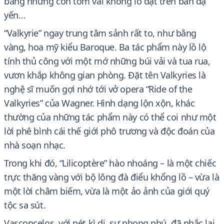
bằng những con tôm vải khổng lồ đặt trên bàn dạ
yến…
“Valkyrie” ngay trung tâm sảnh rất to, như bằng
vàng, hoa mỹ kiểu Baroque. Ba tác phẩm này lồ lộ
tính thủ công với một mớ những búi vải và tua rua,
vươn khắp không gian phòng. Đặt tên Valkyries là
nghệ sĩ muốn gợi nhớ tới vở opera “Ride of the
Valkyries” của Wagner. Hình dạng lộn xộn, khác
thường của những tác phẩm này có thể coi như một
lời phê bình cái thế giới phô trương và độc đoán của
nhà soạn nhạc.
Trong khi đó, “Lilicoptère” hào nhoáng – là một chiếc
trực thăng vàng với bộ lông đà điểu khổng lồ – vừa là
một lời châm biếm, vừa là một ảo ảnh của giới quý
tộc sa sút.
Vasconcelos, với nét kì dị, sự phong phú, đã nhắc lại