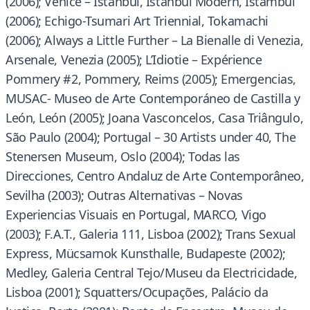
(2006); Venice – Istanbul, Istanbul Modern, Istambul
(2006); Echigo-Tsumari Art Triennial, Tokamachi
(2006); Always a Little Further – La Bienalle di Venezia,
Arsenale, Venezia (2005); L’Idiotie – Expérience
Pommery #2, Pommery, Reims (2005); Emergencias,
MUSAC- Museo de Arte Contemporáneo de Castilla y
León, León (2005); Joana Vasconcelos, Casa Triângulo,
São Paulo (2004); Portugal – 30 Artists under 40, The
Stenersen Museum, Oslo (2004); Todas las
Direcciones, Centro Andaluz de Arte Contemporâneo,
Sevilha (2003); Outras Alternativas – Novas
Experiencias Visuais en Portugal, MARCO, Vigo
(2003); F.A.T., Galeria 111, Lisboa (2002); Trans Sexual
Express, Mücsarnok Kunsthalle, Budapeste (2002);
Medley, Galeria Central Tejo/Museu da Electricidade,
Lisboa (2001); Squatters/Ocupações, Palácio da