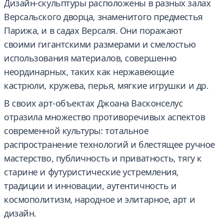
Дизайн-скульптуры расположены в разных залах
Версальского дворца, знаменитого предместья
Парижа, и в садах Версаля. Они поражают
своими гигантскими размерами и смелостью
использования материалов, совершенно
неординарных, таких как нержавеющие
кастрюли, кружева, перья, мягкие игрушки и др.
В своих арт-объектах Джоана Васконселус
отразила множество противоречивых аспектов
современной культуры: тотальное
распространение технологий и блестящее ручное
мастерство, публичность и приватность, тягу к
старине и футуристические устремления,
традиции и инновации, аутентичность и
космополитизм, народное и элитарное, арт и
дизайн.