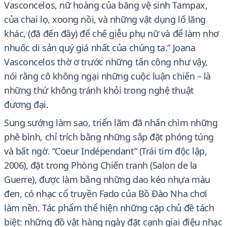
Vasconcelos, nữ hoàng của băng vệ sinh Tampax,
của chai lọ, xoong nồi, và những vật dụng lố lăng
khác, (đã đến đây) để chế giễu phụ nữ và để làm nhơ
nhuốc di sản quý giá nhất của chúng ta.” Joana
Vasconcelos thờ ơ trước những tấn công như vậy,
nói rằng cô không ngại những cuộc luận chiến – là
những thứ không tránh khỏi trong nghệ thuật
đương đại.
Sung sướng làm sao, triển lãm đã nhấn chìm những
phê bình, chỉ trích bằng những sắp đặt phóng túng
và bất ngờ. “Coeur Indépendant” (Trái tim độc lập,
2006), đặt trong Phòng Chiến tranh (Salon de la
Guerre), được làm bằng những dao kéo nhựa màu
đen, có nhạc cổ truyền Fado của Bồ Đào Nha chơi
làm nền. Tác phẩm thể hiện những cặp chủ đề tách
biệt: những đồ vật hàng ngày đặt cạnh giai điệu nhạc