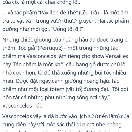
của cô, là một cái chai khổng lồ…
… và tác phẩm “Pavillon de Thé” (Lều Trà) – là một ấm
trà to vật vã – trong vườn thượng uyển. Hai tác phẩm
dường như mời gọi, “Uống tôi đi!”
Những chiếc giường của hoàng hậu đã được trang bị
thêm “Tóc giả” (Perruque) – một trong những tác
phẩm mà Vasconcelos làm riêng cho show Versailles
này. Tác phẩm là một khối cầu bằng gỗ được phủ lô
nhô cọc nhọn, từ đó thả xuống những búi tóc nhiều
màu. Được đặt ngay cạnh giường hoàng hậu, tác
phẩm như một loại totem (vật tổ) đương đại. “Tôi gọi
hồn tất cả những phụ nữ từng sống nơi đây,”
Vasconcelos nói.
Vasconcelos vậy là đã bước vào lịch sử (triển lãm) của
cung điện này với một sắc thái đùa cợt nhẹ nhàng,