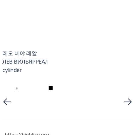
레오 비야 레알
ЛЕВ ВИЛЬЯРРЕАЛ
cylinder
+
■
https://highlike.org