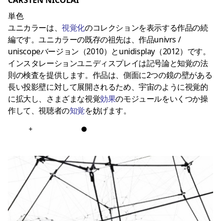
CARSTEN NICOLAI
単色
ユニカラーは、
視覚化
のコレクションを表示する作品の続
編です。ユニカラーの既存の祖先は、作品univrs /
uniscopeバージョン（2010）とunidisplay（2012）です。
インスタレーションユニディスプレイは記号論と知覚の法
則の検査を提供します。作品は、側面に2つの鏡の壁がある
長い投影壁に対して展開されるため、宇宙のように視覚的
に拡大し、さまざまな視覚
効果
のモジュールをいくつか操
作して、視聴者の
知覚
を妨げます。
+
●