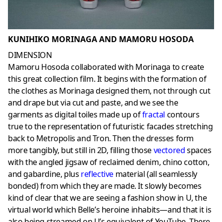
KUNIHIKO MORINAGA AND MAMORU HOSODA
DIMENSION
Mamoru Hosoda collaborated with Morinaga to create
this great collection film. It begins with the formation of
the clothes as Morinaga designed them, not through cut
and drape but via cut and paste, and we see the
garments as digital toiles made up of
fractal
contours
true to the representation of futuristic facades stretching
back to Metropolis and Tron. Then the dresses form
more tangibly, but still in 2D, filling those
vectored
spaces
with the angled jigsaw of reclaimed denim, chino cotton,
and gabardine, plus
reflective
material (all seamlessly
bonded) from which they are made. It slowly becomes
kind of clear that we are seeing a fashion show in U, the
virtual world which Belle’s heroine inhabits—and that it is
also being streamed on U’s equivalent of YouTube. There