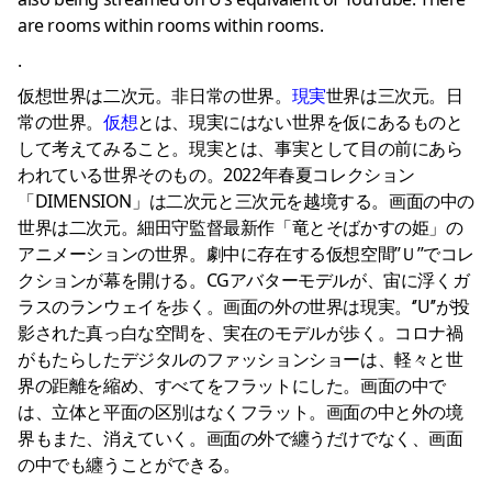
are rooms within rooms within rooms.
.
仮想世界は二次元。非日常の世界。
現実
世界は三次元。日
常の世界。
仮想
とは、現実にはない世界を仮にあるものと
して考えてみること。現実とは、事実として目の前にあら
われている世界そのもの。2022年春夏コレクション
「DIMENSION」は二次元と三次元を越境する。画面の中の
世界は二次元。細田守監督最新作「竜とそばかすの姫」の
アニメーションの世界。劇中に存在する仮想空間’’Ｕ’’でコレ
クションが幕を開ける。CGアバターモデルが、宙に浮くガ
ラスのランウェイを歩く。画面の外の世界は現実。‘’U’’が投
影された真っ白な空間を、実在のモデルが歩く。コロナ禍
がもたらしたデジタルのファッションショーは、軽々と世
界の距離を縮め、すべてをフラットにした。画面の中で
は、立体と平面の区別はなくフラット。画面の中と外の境
界もまた、消えていく。画面の外で纏うだけでなく、画面
の中でも纏うことができる。