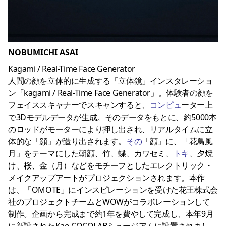
NOBUMICHI ASAI
Kagami / Real-Time Face Generator
人間の顔を立体的に生成する「立体鏡」インスタレーショ
ン「kagami / Real-Time Face Generator」。体験者の顔を
フェイススキャナーでスキャンすると、
コンピュ
ーター上
で3Dモデルデータが生成。そのデータをもとに、約5000本
のロッドがモーターにより押し出され、リアルタイムに立
体的な「顔」が造り出されます。
その
「顔」に、「花鳥風
月」をテーマにした朝顔、竹、蝶、カワセミ、
トキ
、夕焼
け、桜、金（月）などをモチーフとしたエレクトリック・
メイクアップアートがプロジェクションされます。本作
は、「OMOTE」にインスピレーションを受けた花王株式会
社のプロジェクトチームとWOWがコラボレーションして
制作。企画から完成まで約1年を費やして完成し、本年9月