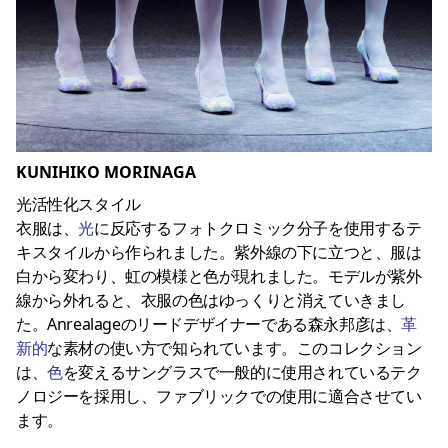
KUNIHIKO MORINAGA
光活性化スタイル
衣服は、
光
に反応するフォトクロミック分子を使用するテ
キスタイルから作られました。紫外線の下に立つと、服は
白から変わり、虹の模様と色が現れました。モデルが紫外
線から外れると、衣服の色はゆっくりと消えていきまし
た。Anrealageのリードデザイナーである森永邦彦は、
革
新的
な素材の使い方で知られています。このコレクション
は、
色
を変えるサングラスで一般的に使用されているテク
ノロジーを採用し、ファブリックでの使用に適合させてい
ます。