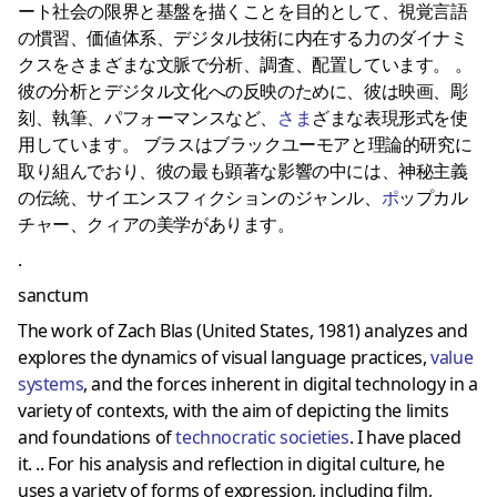
ート社会の限界と基盤を描くことを目的として、視覚言語
の慣習、価値体系、デジタル技術に内在する力のダイナミ
クスをさまざまな文脈で分析、調査、配置しています。 。
彼の分析とデジタル文化への反映のために、彼は映画、彫
刻、執筆、パフォーマンスなど、
さま
ざまな表現形式を使
用しています。 ブラスはブラックユーモアと理論的研究に
取り組んでおり、彼の最も顕著な影響の中には、神秘主義
の伝統、サイエンスフィクションのジャンル、
ポ
ップカル
チャー、クィアの美学があります。
.
sanctum
The work of Zach Blas (United States, 1981) analyzes and
explores the dynamics of visual language practices,
value
systems
, and the forces inherent in digital technology in a
variety of contexts, with the aim of depicting the limits
and foundations of
technocratic societies
.
I have placed
it.
..
For his analysis and reflection in digital culture, he
uses a variety of forms of expression, including film,