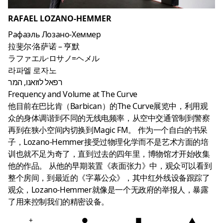
RAFAEL LOZANO-HEMMER
Рафаэль Лозано-Хеммер
拉斐尔·洛萨诺 – 亨默
ラファエル·ロサノ=ヘメル
라파엘 로자노
רפאל לוזאנו, המר
Frequency and Volume at The Curve
他目前在巴比肯（Barbican）的The Curve展览中，利用观
众的身体调谐到不同的无线电频率，从空中交通管制到警察
再到在狭小空间内切换到Magic FM。 作为一个自白的书呆
子，Lozano-Hemmer接受过物理化学而不是艺术方面的培
训也就不足为奇了，直到过去的四年里，博物馆才开始收集
他的作品。 从他的早期装置《表面张力》中，观众可以看到
整个房间，到最近的《字幕公众》，其中红外线设备跟踪了
观众，Lozano-Hemmer就像是一个无政府的举报人，暴露
了用来控制我们的精密设备。
+
●
■
▲