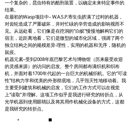
一个复杂的，昆虫特有的酷刑装置，以确定未来特定事件的
结果。
在最初的Wasp项目中– W.A.S.P.寄生虫挤满了过时的机器，
对齿轮造成了严重破坏，并对忙碌的辛劳造成的影响视而不
见。从远处看，它们像是在挖洞的“白蚁”慢慢地解构它们的
宿主，近距离地看，它们是微型的城市化区域，强调了两个
独立结构之间的规模差异-理性，实用的机器和无序，随机的
鼠疫。
机器元素–受到2008年底巴黎艺术与博物馆（历来最受欢迎
的灵感来源）的访问的启发。整个房间都布满织机和织布
机，并面对着1700年代起的一台巨大的机械织机。它的“可读
性”结构力学和优美的外形彻底地，几乎毁灭性地移动着。我
主要受到建筑和机械的启发，它们的工作方式可以在视觉
上“读取”并理解。这项工作似乎是我进行研究的转折点，从
光学机器到使用眼睛以及将其用作机械化设备的方式，这都
是我研究的转折点。
+
■