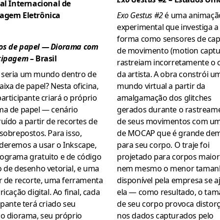
val Internacional de
agem Eletrônica
Exo Gestus #2
é uma animaçã
experimental que investiga a
forma como sensores de cap
s de papel — Diorama com
de movimento (motion captu
tipagem
– Brasil
rastreiam incorretamente o 
seria um mundo dentro de
da artista. A obra constrói u
ixa de papel? Nesta oficina,
mundo virtual a partir da
articipante criará o próprio
amalgamação dos glitches
ma de papel — cenário
gerados durante o rastream
uído a partir de recortes de
de seus movimentos com um 
sobrepostos. Para isso,
de MOCAP que é grande dem
deremos a usar o Inkscape,
para seu corpo. O traje foi
ograma gratuito e de código
projetado para corpos maior
 de desenho vetorial, e uma
nem mesmo o menor taman
r de recorte, uma ferramenta
disponível pela empresa se a
ricação digital. Ao final, cada
ela — como resultado, o ta
ipante terá criado seu
de seu corpo provoca distor
io diorama, seu próprio
nos dados capturados pelo