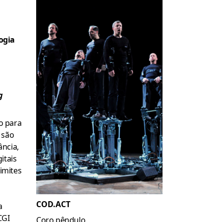
ogia
g
o para
 são
ância,
itais
limites
COD.ACT
a
CGI
Coro pêndulo