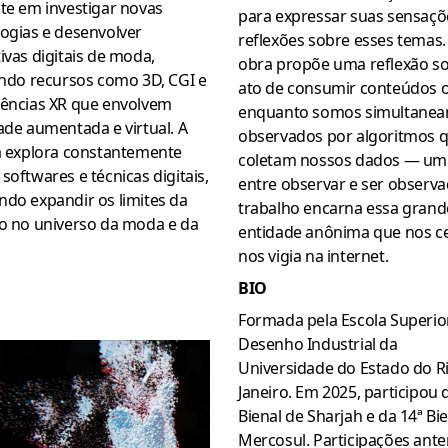
te em investigar novas
para expressar suas sensaçõ
ogias e desenvolver
reflexões sobre esses temas.
ivas digitais de moda,
obra propõe uma reflexão s
ando recursos como 3D, CGI e
ato de consumir conteúdos o
iências XR que envolvem
enquanto somos simultane
ade aumentada e virtual. A
observados por algoritmos 
ta explora constantemente
coletam nossos dados — um
softwares e técnicas digitais,
entre observar e ser observa
ndo expandir os limites da
trabalho encarna essa grand
ão no universo da moda e da
entidade anônima que nos ce
nos vigia na internet.
BIO
Formada pela Escola Superio
Desenho Industrial da
Universidade do Estado do R
Janeiro. Em 2025, participou 
Bienal de Sharjah e da 14ª Bi
Mercosul. Participações ante