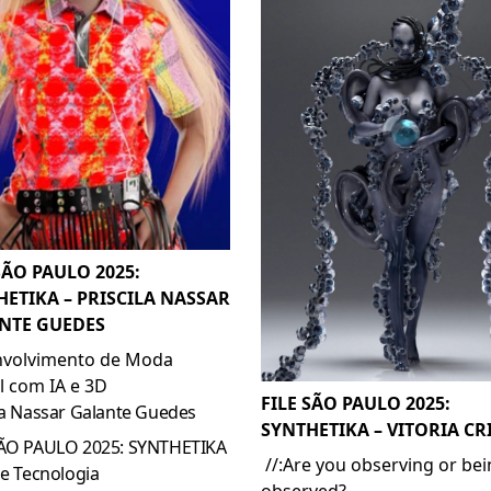
SÃO PAULO 2025:
HETIKA – PRISCILA NASSAR
NTE GUEDES
volvimento de Moda
al com IA e 3D
FILE SÃO PAULO 2025:
la Nassar Galante Guedes
SYNTHETIKA – VITORIA CR
SÃO PAULO 2025: SYNTHETIKA
//:Are you observing or be
 e Tecnologia
observed?