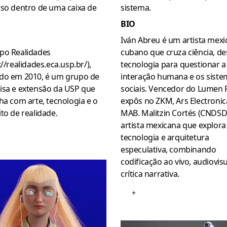
rso dentro de uma caixa de
sistema.
BIO
Iván Abreu é um artista mexi
po Realidades
cubano que cruza ciência, de
://realidades.eca.usp.br/),
tecnologia para questionar a
do em 2010, é um grupo de
interação humana e os siste
isa e extensão da USP que
sociais. Vencedor do Lumen P
ha com arte, tecnologia e o
expôs no ZKM, Ars Electronic
to de realidade.
MAB. Malitzin Cortés (CNDSD
artista mexicana que explora
tecnologia e arquitetura
especulativa, combinando
codificação ao vivo, audiovisu
crítica narrativa.
+