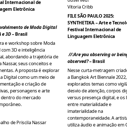
val Internacional de
Vitoria Cribb
agem Eletrônica
FILE SÃO PAULO 2025:
SYNTHETIKA – Arte e Tecnol
volvimento de Moda Digital
Festival Internacional de
A e 3D
– Brasil
Linguagem Eletrônica
tra e workshop sobre Moda
l com 3D e inteligência
//:Are you observing or bein
cial, abordando a trajetória de
observed?
– Brasil
la Nassar, seus conceitos e
entas. A proposta é explorar
Nesse curta-metragem criad
a Digital como um meio de
a Bangkok Art Biennale 2022,
imentação e criação de
explorados temas como vigil
ivas, personagens e arte
desvio de atenção, corpos dig
al dentro do mercado
versus presença digital, e os 
mporâneo.
entre materialidade e
imaterialidade na
contemporaneidade. A artist
alho de Priscila Nassar
utiliza áudio e animação em 