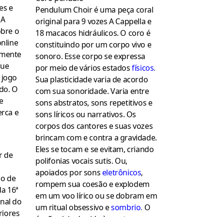
es e
Pendulum Choir é uma peça coral
 A
original para 9 vozes A Cappella e
obre o
18 macacos hidráulicos. O coro é
nline
constituindo por um corpo vivo e
amente
sonoro. Esse corpo se expressa
que
por meio de vários estados
físicos
.
 jogo
Sua plasticidade varia de acordo
do. O
com sua sonoridade. Varia entre
e
sons abstratos, sons repetitivos e
rca e
sons líricos ou narrativos. Os
corpos dos cantores e suas vozes
brincam com e contra a gravidade.
Eles se tocam e se evitam, criando
r de
polifonias vocais sutis. Ou,
apoiados por sons
eletrônico
s
,
io de
rompem sua coesão e explodem
da 16ª
em um voo lírico ou se dobram em
enal do
um ritual obsessivo e
sombrio
.
O
riores