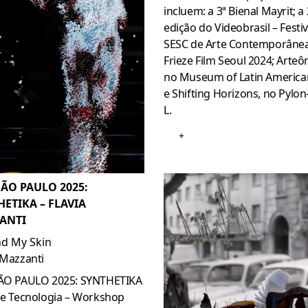
incluem: a 3ª Bienal Mayrit; a
edição do Videobrasil – Festiv
SESC de Arte Contemporânea
Frieze Film Seoul 2024; Arteôn
no Museum of Latin American
e Shifting Horizons, no Pylo
L.
+
SÃO PAULO 2025:
ETIKA – FLAVIA
ANTI
d My Skin
 Mazzanti
SÃO PAULO 2025: SYNTHETIKA
e e Tecnologia – Workshop