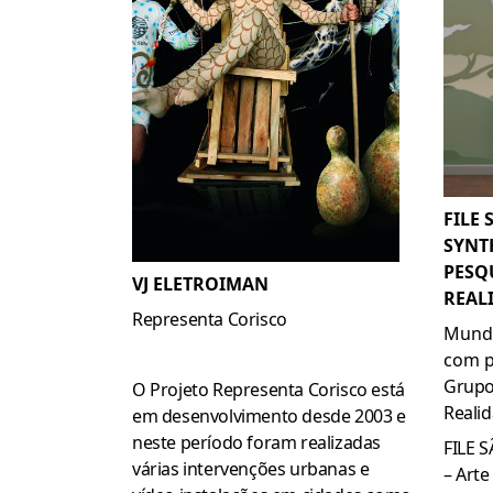
FILE 
SYNT
PESQ
VJ ELETROIMAN
REAL
Representa Corisco
Mundo
com p
Grupo
O Projeto Representa Corisco está
Reali
em desenvolvimento desde 2003 e
neste período foram realizadas
FILE 
várias
intervenções urbanas
e
– Arte