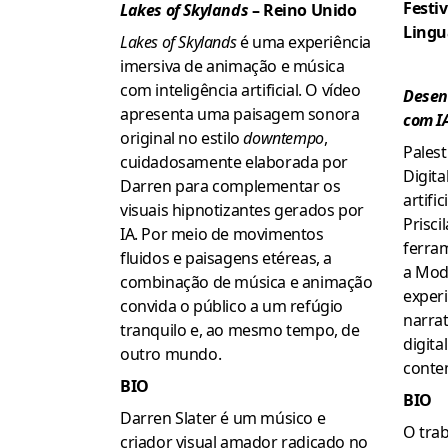
Festi
Lakes of Skylands
– Reino Unido
Lingu
Lakes of Skylands
é uma experiência
imersiva de animação e música
com inteligência artificial. O vídeo
Desen
apresenta uma paisagem sonora
com I
original no estilo
downtempo
,
Pales
cuidadosamente elaborada por
Digita
Darren para complementar os
artifi
visuais hipnotizantes gerados por
Prisci
IA. Por meio de movimentos
ferram
fluidos e paisagens etéreas, a
a Mod
combinação de música e animação
exper
convida o público a um refúgio
narrat
tranquilo e, ao mesmo tempo, de
digit
outro mundo.
conte
BIO
BIO
Darren Slater é um músico e
O trab
criador visual amador radicado no