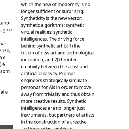
which the new of modernity is no
longer sufficient or surprising.
Syntheticity is the new vector:
cano-
synthetic algorithms; synthetic
sign e
virtual realities; synthetic
intelligences. The driving force
mas
behind synthetic art is: 1) the
rize,
fusion of new art and technological
a e
innovation, and 2) the inter-
) é
creativity between the artist and
 som,
artificial creativity. Prompt
engineers strategically simulate
personas for AIs in order to move
al e
away from triviality and thus obtain
more creative results. Synthetic
intelligences are no longer just
instruments, but partners of artists
in the construction of a creative
and innovative symbiosis.