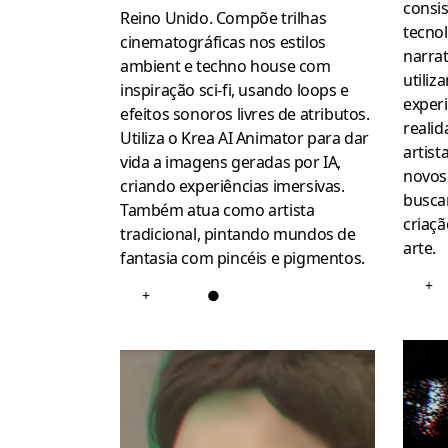
consis
Reino Unido. Compõe trilhas
tecnol
cinematográficas nos estilos
narrat
ambient e techno house com
utiliz
inspiração sci-fi, usando loops e
exper
efeitos sonoros livres de atributos.
realid
Utiliza o Krea AI Animator para dar
artis
vida a imagens geradas por IA,
novos 
criando experiências imersivas.
busca
Também atua como artista
criaç
tradicional, pintando mundos de
arte.
fantasia com pincéis e pigmentos.
+
+
●