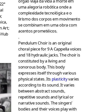
órgão viaja da vida à morte em
 22ª
uma alegoria robótica onde a
al
complexidade tecnológica e o
;
lirismo dos corpos em movimento
ica,
se combinam em uma obra com
 Art;
acentos prometéicos.
n-Hub
.
Pendulum Choir is an original
choral piece for 9 A Cappella voices
and 18 hydraulic jacks. The choir is
constituted by a living and
sonorous body. This body
expresses itself through various
physical states. Its
plasticity
varies
according to its sound. It varies
between abstract sounds,
repetitive sounds and lyrical or
narrative sounds. The singers’
bodies and their voices play with