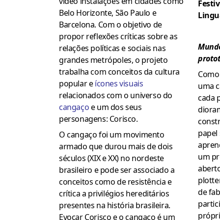
vídeo instalações em cidades como
Festi
Belo Horizonte, São Paulo e
Lingu
Barcelona. Com o objetivo de
propor reflexões críticas sobre as
Mundo
relações políticas e sociais nas
proto
grandes metrópoles, o projeto
trabalha com conceitos da cultura
Como 
popular e
ícones visuais
uma ca
relacionados com o universo do
cada p
cangaço
e um dos seus
diora
personagens: Corisco.
constr
papel 
O cangaço foi um movimento
apren
armado que durou mais de dois
um pr
séculos (XIX e XX) no nordeste
aberto
brasileiro e pode ser associado a
plotte
conceitos como de resistência e
de fab
crítica a privilégios hereditários
partic
presentes na história brasileira.
própr
Evocar Corisco e o cangaço é um