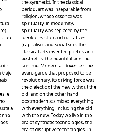
the synthetic). In the classical
period, art was inseparable from
o
religion, whose essence was
spirituality; in modernity,
tura
spirituality was replaced by the
re)
ideologies of grand narratives
corpo
(capitalism and socialism). The
m
classical arts invented poetics and
aesthetics: the beautiful and the
sublime. Modern art invented the
ento
avant-garde that proposed to be
traje
revolutionary, its driving force was
ais
the dialectic of the new without the
old, and on the other hand,
es, e
postmodernists mixed everything
ho
with everything, including the old
justa a
with the new. Today we live in the
manho
era of synthetic technologies, the
ções
era of disruptive technologies. In