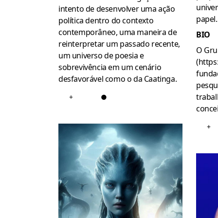
unive
intento de desenvolver uma ação
papel.
política dentro do contexto
contemporâneo, uma maneira de
BIO
reinterpretar um passado recente,
O Gru
um universo de poesia e
(https
sobrevivência em um cenário
funda
desfavorável como o da Caatinga.
pesqu
trabal
+
●
concei
+