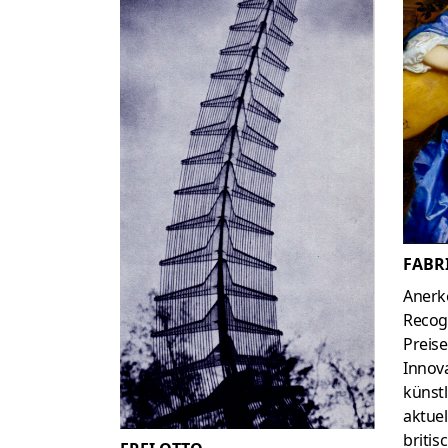
FABR
Aner
Recogn
Preise
Innova
künstl
aktuel
britis