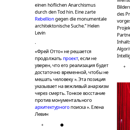
einen höflichen Anarchismus
Bilde
durch den Tod hin.
Eine zarte
des Pr
Rebellion
gegen die monumentale
vorges
architektonische Suche.” Helen
Projek
Levin
Partne
Inhalt
.
Algor
«Фрей Отто« не решается
Intell
продолжать
проект
, если не
уверен, что его реализация будет
+
достаточно временной, чтобы не
мешать человеку ».
Эта позиция
указывает на вежливый анархизм
через смерть.
Тонкое восстание
против монументального
архитектурного
поиска ». Елена
Левин
+
●