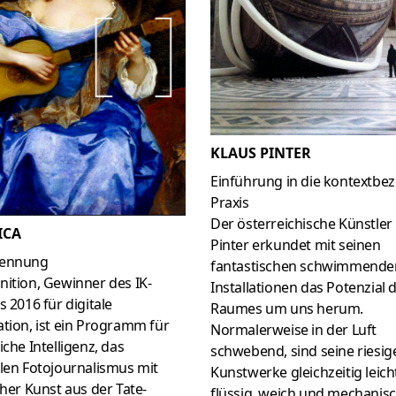
KLAUS PINTER
Einführung in die kontextbe
Praxis
Der österreichische Künstler
ICA
Pinter erkundet mit seinen
kennung
fantastischen schwimmende
ition, Gewinner des IK-
Installationen das Potenzial 
s 2016 für digitale
Raumes um uns herum.
tion, ist ein Programm für
Normalerweise in der Luft
iche Intelligenz, das
schwebend, sind seine riesig
len Fotojournalismus mit
Kunstwerke gleichzeitig leich
cher Kunst aus der Tate-
flüssig, weich und mechanisc