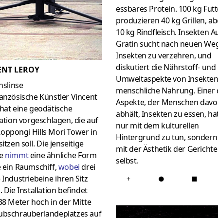
essbares Protein. 100 kg Futt
produzieren 40 kg Grillen, ab
10 kg Rindfleisch. Insekten A
Gratin sucht nach neuen We
Insekten zu verzehren, und
diskutiert die Nährstoff- und
ENT LEROY
Umweltaspekte von Insekten
onslinse
menschliche Nahrung. Einer 
anzösische Künstler Vincent
Aspekte, der Menschen dav
hat eine geodätische
abhält, Insekten zu essen, ha
lation vorgeschlagen, die auf
nur mit dem kulturellen
oppongi Hills Mori Tower in
Hintergrund zu tun, sondern
sitzen soll. Die jenseitige
mit der Ästhetik der Gerichte
re
nimmt
eine ähnliche Form
selbst.
 ein Raumschiff,
wobei
drei
 Industriebeine ihren Sitz
+
●
■
. Die Installation befindet
38 Meter hoch in der Mitte
ubschrauberlandeplatzes auf