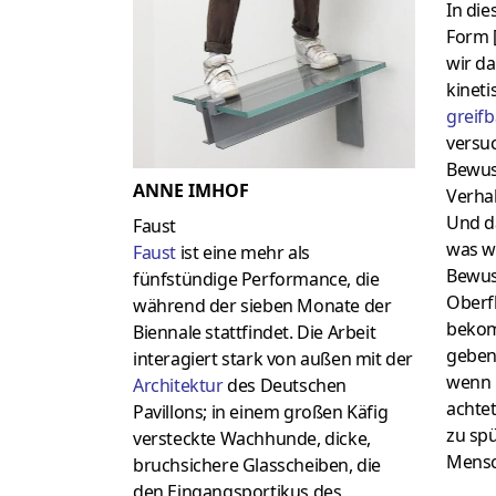
In di
Form 
wir da
kinet
greifb
versuc
Bewus
ANNE IMHOF
Verha
Und d
Faust
was w
Faust
ist eine mehr als
Bewus
fünfstündige Performance, die
Oberf
während der sieben Monate der
bekom
Biennale stattfindet. Die Arbeit
geben 
interagiert stark von außen mit der
wenn 
Architektur
des Deutschen
achtet
Pavillons; in einem großen Käfig
zu sp
versteckte Wachhunde, dicke,
Mensc
bruchsichere Glasscheiben, die
den Eingangsportikus des