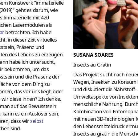
esem Kunstwerk “immaterielle
[2019]“ geht es darum, wie
s Immaterielle mit 420
ischen Lasermodulen als
ar
betrachten. Ich habe
ht, in dieser Zeit virtuelles
stsein, Präsenz und
lten des Lebens zu erzeugen.
SUSANA SOARES
ann habe ich untersucht,
Insects au Gratin
ir bekommen, um das
Das Projekt sucht nach neue
stsein und die Präsenz der
Wegen, Insekten zu konsumi
läche von dem Ding zu
und diskutiert die Nährstoff-
men, das vor uns liegt, oder
Umweltaspekte von Insekten
wir diese ihnen? Ich denke,
menschliche Nahrung. Durch
man auf das Bewusstsein
Kombination von Entomopha
, kann es ein Auslöser sein,
mit neuen 3D-Technologien f
üren, dass wir
selbst
den Lebensmitteldruck ermu
hen sind.
Insects au gratin die Mensch