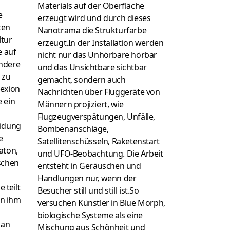
Materials auf der Oberfläche
e
erzeugt wird und durch dieses
ten
Nanotrama die Strukturfarbe
ltur
erzeugt.In der Installation werden
e auf
nicht nur das Unhörbare hörbar
andere
und das Unsichtbare sichtbar
 zu
gemacht, sondern auch
lexion
Nachrichten über Fluggeräte von
 ein
Männern projiziert, wie
Flugzeugverspätungen, Unfälle,
eidung
Bombenanschläge,
e
Satellitenschüsseln, Raketenstart
aton,
und UFO-Beobachtung. Die Arbeit
schen
entsteht in Geräuschen und
Handlungen nur, wenn der
e teilt
Besucher still und still ist.So
in ihm
versuchen Künstler in Blue Morph,
biologische Systeme als eine
 an
Mischung aus Schönheit und