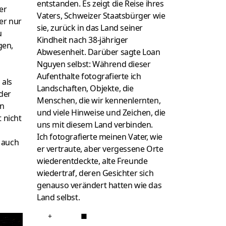
entstanden. Es zeigt die Reise ihres
er
Vaters, Schweizer Staatsbürger wie
er nur
sie, zurück in das Land seiner
u
Kindheit nach 38-jähriger
gen,
Abwesenheit. Darüber sagte Loan
Nguyen selbst: Während dieser
Aufenthalte fotografierte ich
 als
Landschaften, Objekte, die
der
Menschen, die wir kennenlernten,
on
und viele Hinweise und Zeichen, die
t nicht
uns mit diesem Land verbinden.
Ich fotografierte meinen Vater, wie
 auch
er vertraute, aber vergessene Orte
wiederentdeckte, alte Freunde
wiedertraf, deren Gesichter sich
genauso verändert hatten wie das
Land selbst.
+
■