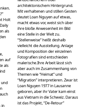
architektonischem Hintergrund.
nken.
Mit verhaltenen und stillen Gesten
?”
deutet Loan Nguyen auf etwas,
nt Holt
macht etwas vor, weist sich über
 Daily
ihre bloße Anwesenheit im Bild
en als
eine Stelle in der Welt zu.
 den
“Stellenweise” heißt deshalb
vielleicht die Ausstellung. Anlage
und Komposition der einzelnen
e,
Fotografien sind entschieden
en auf
malerische.Ihre Arbeit lässt sich
e als
aber auch im Zusammenhang von
ind
Themen wie “Heimat” und
“Migration” interpretieren. Zwar ist
d und
Loan Nguyen 1977 in Lausanne
en
geboren, aber ihr Vater kam einst
d auch
aus Vietnam in die Schweiz. Daraus
ist das Projekt, “De-Retour”
 in