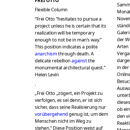
FREI OTTO
Sammlu
Flexible Column
Monat
Novem
“Frei Otto “hesitates to pursue a
ständi
project unless he is certain that its
Galeri
realization will be temporary
der We
enough to not be in man’s way.”
Arten 
This position indicates a polite
Verga
anarchism
through death. A
darges
delicate rebellion
against
the
in der
monumental architectural quest.”
Onlin
Helen Levin
Besuc
.
Auswa
„Frei Otto „zögert, ein Projekt zu
unter
verfolgen, es sei denn, er ist sich
diese
sicher, dass seine Realisierung nur
ob ein
vorübergehend
genug ist, um dem
den vi
Menschen nicht im Weg zu
Reakti
stehen.“
Diese Position weist auf
Mensc