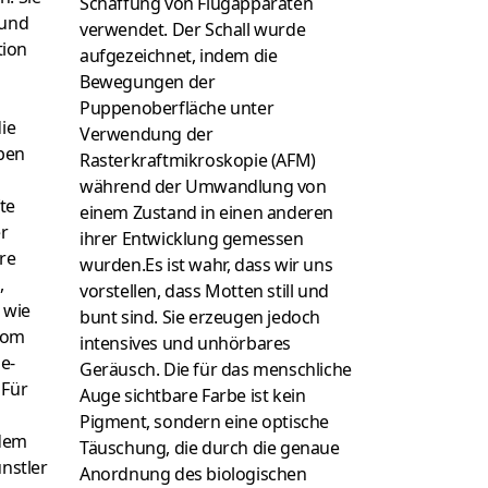
Schaffung von Flugapparaten
 und
verwendet. Der Schall wurde
tion
aufgezeichnet, indem die
Bewegungen der
Puppenoberfläche unter
die
Verwendung der
ben
Rasterkraftmikroskopie (AFM)
während der Umwandlung von
te
einem Zustand in einen anderen
r
ihrer Entwicklung gemessen
ere
wurden.Es ist wahr, dass wir uns
,
vorstellen, dass Motten still und
 wie
bunt sind. Sie erzeugen jedoch
vom
intensives und unhörbares
e-
Geräusch. Die für das menschliche
 Für
Auge sichtbare Farbe ist kein
Pigment, sondern eine optische
 dem
Täuschung, die durch die genaue
ünstler
Anordnung des biologischen