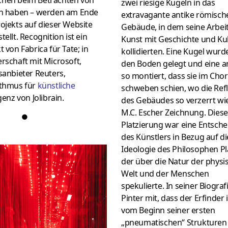
zwei riesige Kugeln in das
rn haben – werden am Ende
extravagante antike römisch
ojekts auf dieser Website
Gebäude, in dem seine Arbei
tellt. Recognition ist ein
Kunst mit Geschichte und Ku
t von Fabrica für Tate; in
kollidierten. Eine Kugel wurd
rschaft mit Microsoft,
den Boden gelegt und eine 
sanbieter Reuters,
so montiert, dass sie im Chor
ithmus für
künstliche
schweben schien, wo die Ref
igenz von Jolibrain.
des Gebäudes so verzerrt wie
M.C. Escher Zeichnung. Diese
●
Platzierung war eine Entsch
des Künstlers in Bezug auf di
Ideologie des Philosophen Pl
der über die Natur der physi
Welt und der Menschen
spekulierte. In seiner Biografi
Pinter mit, dass der Erfinder 
vom Beginn seiner ersten
„pneumatischen“ Strukturen