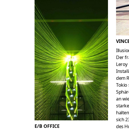
VINC
Illusi
Der fr
Leroy 
Instal
dem R
Tokio 
Sphä
an wie
starke
halten
sich 2
E/B OFFICE
des H