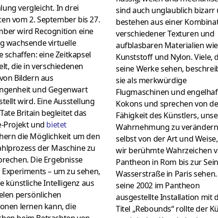
ng vergleicht. In drei
sind auch unglaublich bizarr
en vom 2. September bis 27.
bestehen aus einer Kombina
ber wird Recognition eine
verschiedener Texturen und
g wachsende virtuelle
aufblasbaren Materialien wie
e schaffen: eine Zeitkapsel
Kunststoff und Nylon. Viele, 
lt, die in verschiedenen
seine Werke sehen, beschrei
von Bildern aus
sie als merkwürdige
ngenheit und Gegenwart
Flugmaschinen und engelhaf
tellt wird. Eine Ausstellung
Kokons und sprechen von de
 Tate Britain begleitet das
Fähigkeit des Künstlers, uns
e-Projekt und
bietet
Wahrnehmung zu verändern
hern die Möglichkeit um den
selbst von der Art und Weise,
hlprozess der Maschine zu
wir berühmte Wahrzeichen 
brechen. Die Ergebnisse
Pantheon in Rom bis zur Sein
s Experiments – um zu sehen,
Wasserstraße in Paris sehen.
e künstliche Intelligenz aus
seine 2002 im Pantheon
elen persönlichen
ausgestellte Installation mit
onen lernen kann, die
Titel „Rebounds“ rollte der K
hen beim Betrachten von