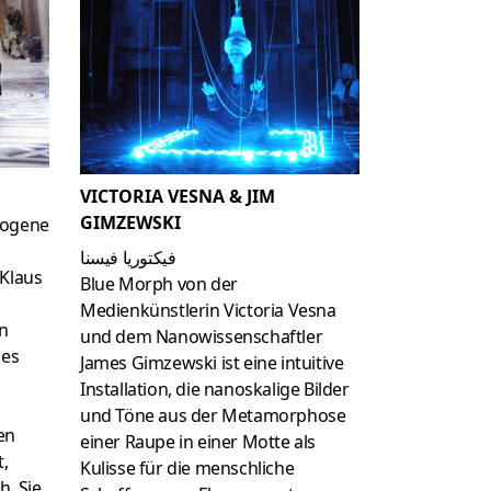
VICTORIA VESNA & JIM
GIMZEWSKI
zogene
فيكتوريا فيسنا
 Klaus
Blue Morph von der
Medienkünstlerin Victoria Vesna
n
und dem Nanowissenschaftler
des
James Gimzewski ist eine intuitive
Installation, die nanoskalige Bilder
und Töne aus der Metamorphose
en
einer Raupe in einer Motte als
t,
Kulisse für die menschliche
h. Sie