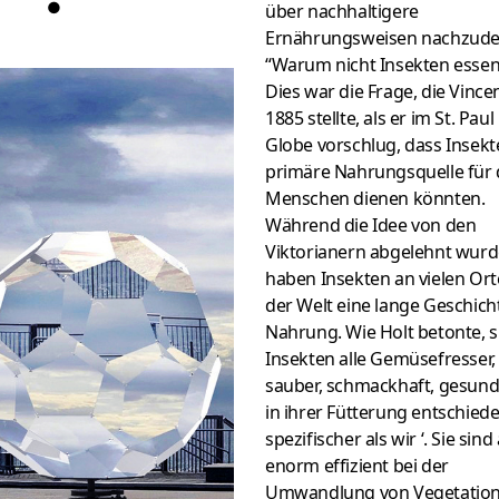
●
über nachhaltigere
Ernährungsweisen nachzude
“Warum nicht Insekten essen
Dies war die Frage, die Vince
1885 stellte, als er im St. Paul
Globe vorschlug, dass Insekt
primäre Nahrungsquelle für
Menschen dienen könnten.
Während die Idee von den
Viktorianern abgelehnt wurd
haben Insekten an vielen Ort
der Welt eine lange Geschicht
Nahrung. Wie Holt betonte, s
Insekten alle Gemüsefresser,
sauber, schmackhaft, gesun
in ihrer Fütterung entschied
spezifischer als wir ‘. Sie sin
enorm effizient bei der
Umwandlung von Vegetation