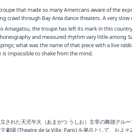
e troupe that made so many Americans aware of the exp
ng crawl through Bay Area dance theaters. A very slow 
io Amagatsu, the troupe has left its mark in this countr
 choreography and measured rhythm vary little among San
ppings; what was the name of that piece with a live rabb
 is impossible to shake from the mind.
に設立された天児牛大（あまがつ うしお）主宰の舞踏グル
(Theatre de la Ville, Paris) を拠点とし