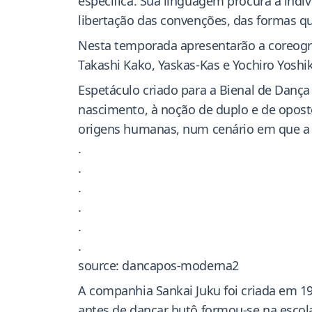
específica. Sua linguagem procura a ind
libertação das convenções, das formas 
Nesta temporada apresentarão a coreogra
Takashi Kako, Yaskas-Kas e Yochiro Yoshi
Espetáculo criado para a Bienal de Danç
nascimento, à noção de duplo e de opost
origens humanas, num cenário em que a 
.
.
.
.
.
.
source: dancapos-moderna2
A companhia Sankai Juku foi criada em 1
antes de dançar butô formou-se na escol