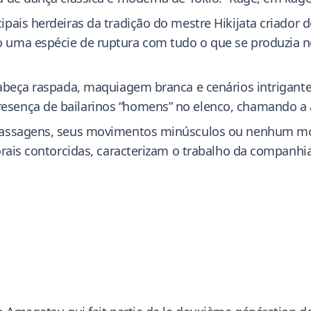
pais herdeiras da tradição do mestre Hikijata criador
 uma espécie de ruptura com tudo o que se produzia n
abeça raspada, maquiagem branca e cenários intrigantes
sença de bailarinos “homens” no elenco, chamando a a
 passagens, seus movimentos minúsculos ou nenhum mo
orais contorcidas, caracterizam o trabalho da companhi