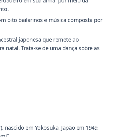
verdadeiro em sua alma, por meio da
nto.
om oito bailarinos e música composta por
ncestral japonesa que remete ao
a natal. Trata-se de uma dança sobre as
r), nascido em Yokosuka, Japão em 1949,
mi”.