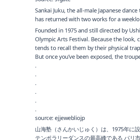
Sankai Juku, the all-male Japanese danc
has returned with two works for a weeklo
Founded in 1975 and still directed by Ush
Olympic Arts Festival. Because the look,
tends to recall them by their physical tra
But once you’ve been exposed, the troupe
.
.
.
.
.
.
source: ejjewebliojp
山海塾（さんかいじゅく）は、1975年
テンポラリーダンスの最高峰である パリ市立劇場 