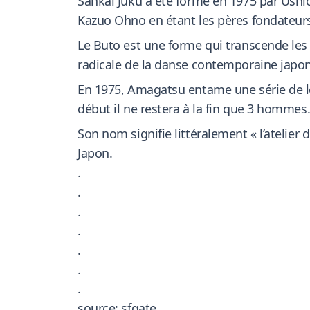
Sankai Juku a été formé en 1975 par Ushi
Kazuo Ohno en étant les pères fondateur
Le Buto est une forme qui transcende les 
radicale de la danse contemporaine japona
En 1975, Amagatsu entame une série de lo
début il ne restera à la fin que 3 hommes
Son nom signifie littéralement « l’atelie
Japon.
.
.
.
.
.
.
.
source: sfgate