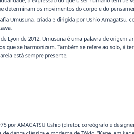
ividualidade, a expressão do que o ser humano tem de 
que determinam os movimentos do corpo e do pensame
fia Umusuna, criada e dirigida por Ushio Amagatsu, c
kawa.
a de Lyon de 2012, Umusuna é uma palavra de origem a
os que se harmonizam. Também se refere ao solo, à terr
areia está sempre presente.
975 por AMAGATSU Ushio (diretor, coreógrafo e designe
a de dança clássica e moderna de Tókio. “Kage, em kage