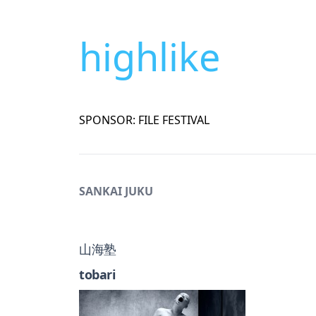
highlike
SPONSOR: FILE FESTIVAL
SANKAI JUKU
山海塾
tobari