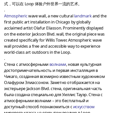
式，可以在 Loop 体验户外世界一流的艺术。
.
Atmospheric
wave wall, a new cultural
landmark
and the
first public art installation in Chicago by globally
acclaimed artist Olafur Eliasson. Prominently displayed
on the exterior Jackson Blvd. wall, the original piece was
created specifically for Willis Tower. Atmospheric wave
wall provides a free and accessible way to experience
world-class art outdoors in the Loop.
.
Стена с атмосферными
волнами
, новая культурная
достопримечательность и первая инсталляция в
Чикаго, созданная всемирно известным художником
Олафуром Элиассоном. Заметно отображается на
экстерьере Jackson Blvd. стена, оригинальная часть
была создана специально для Уиллис Тауэр. Стена с
атмосферными волнами – это бесплатный и
доступный способ познакомиться с
искусством
мирового класса на открытом воздухе в Loop.