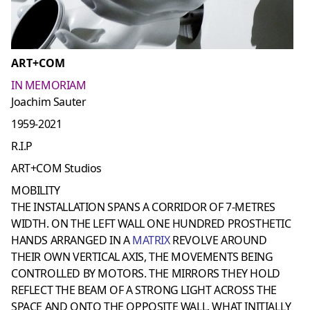
ART+COM
IN MEMORIAM
Joachim Sauter
1959-2021
R.I.P
ART+COM Studios
MOBILITY
THE INSTALLATION SPANS A CORRIDOR OF 7-METRES
WIDTH. ON THE LEFT WALL ONE HUNDRED PROSTHETIC
HANDS ARRANGED IN A
MATRIX
REVOLVE AROUND
THEIR OWN VERTICAL AXIS, THE MOVEMENTS BEING
CONTROLLED BY MOTORS. THE MIRRORS THEY HOLD
REFLECT THE BEAM OF A STRONG LIGHT ACROSS THE
SPACE AND ONTO THE OPPOSITE WALL. WHAT INITIALLY