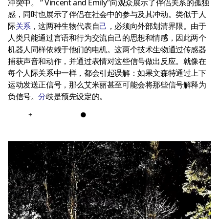
冲突中。 “ Vincent and Emily”向观众展示了伴侣关系的孤独
感，同时也展示了伴侣在社会中的参与及其冲动。类似于人
际
关系
，这两种生物代表自
己
，必须向外部划清界限。由于
人类只能通过言语和行为交流自己的思想和情感，因此两个
机器人同样依赖于他们的电机。这两个技术生物通过传感器
捕获声音和动作，并通过表情对这些信号做出反应。就像在
每个人际关系中一样，都会引起误解：如果文森特通过上下
运动发送正信号，那么艾米丽甚至可能会将那些信号解释为
负信号。
分
歧是预先设定的。
+
●