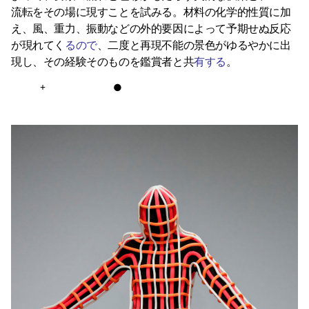
流転をその場に現すことを試みる。材料の化学的性質に加
え、風、重力、振動などの外的要因によって予期せぬ反応
が現れてく
るので
、二度と再現不能の景色がゆるやかに出
現し、その経験そのものを鑑賞者と共
有する
。
+
●