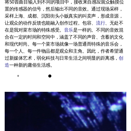
将50首曲目输入到不同的项目中，接收来自感应观众触摸位
置的传感器的信号，然后输出不同的音效。通过现场采样，
采样上海、成都、沉阳街头小贩真实的叫卖声，形成音源，
让观众的动作反馈也能融入创作过程。包容、
流行
、无处不
在是我对菜市场的特殊感受。
音乐
是一样的。不同的音效混
合在一定的时间和空间中，涵盖了不同的声音、含蓄的文化
和现代时尚。每一个菜市场就像一场普通而特殊的音乐会，
每一个人、每一件物品都是观众和主角。因此，作者希望通
过新媒体艺术，弱化科技与日常生活之间明显的距离感，
创
造
一种新的庸俗生活感。
+
●