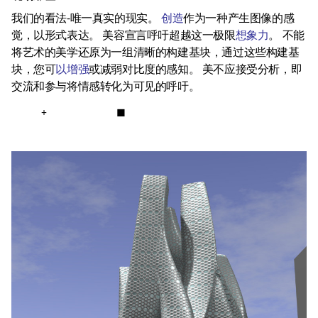
我们的看法-唯一真实的现实。
创造
作为一种产生图像的感
觉，以形式表达。 美容宣言呼吁超越这一极限
想象力
。 不能
将艺术的美学还原为一组清晰的构建基块，通过这些构建基
块，您可
以增强
或减弱对比度的感知。 美不应接受分析，即
交流和参与将情感转化为可见的呼吁。
+
■