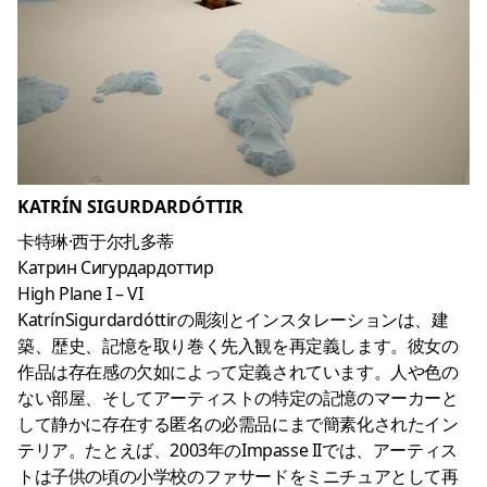
KATRÍN SIGURDARDÓTTIR
卡特琳·西于尔扎多蒂
Катрин Сигурдардоттир
High Plane I – VI
KatrínSigurdardóttirの彫刻とインスタレーションは、建
築、歴史、記憶を取り巻く先入観を再定義します。彼女の
作品は存在感の欠如によって定義されています。人や色の
ない部屋、そしてアーティストの特定の記憶のマーカーと
して静かに存在する匿名の必需品にまで簡素化されたイン
テリア。たとえば、2003年のImpasse IIでは、アーティス
トは子供の頃の小学校のファサードをミニチュアとして再