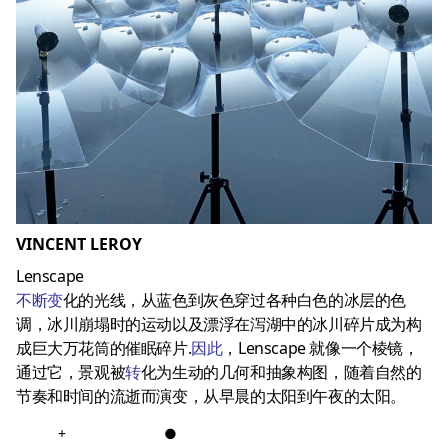
VINCENT LEROY
Lenscape
不断变
化的光线，从蓝色到灰色穿过各种白色的冰层的色
调，冰川崩塌时的运动以及漂浮在泻湖中的冰川碎片成为构
成巨大万花筒的催眠碎片.
因此
，Lenscape 就像一个棱镜，
通过它，景观被
转
化
为生动的几何和抽象构图，随着自然的
节奏和时间的流逝而演变，从早晨的太阳到午夜的太阳。
+
●