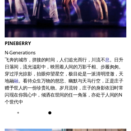
PINEBERRY
N-Generations
飞奔的城市，拼接的时间，人们追光而行，川流不
息
。日升
日落间，流光溢彩中，映照着人间的万影千相、步履匆匆。
穿过浮光掠影，抬眼仰望星空，极目处是一派清明澄澈，天
地融
融
。看待众生万物的慈悲、幽默与天马行空，正是庄子
赠予世人的一份珍贵礼物。岁月流转，庄子的身影依旧时常
闪现在你我心中，倾洒在世间的任一角落，亦处于人间的N
个世代中
+
●